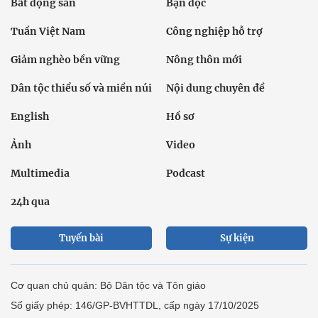
Bất động sản
Bạn đọc
Tuần Việt Nam
Công nghiệp hỗ trợ
Giảm nghèo bền vững
Nông thôn mới
Dân tộc thiểu số và miền núi
Nội dung chuyên đề
English
Hồ sơ
Ảnh
Video
Multimedia
Podcast
24h qua
Tuyến bài
Sự kiện
Cơ quan chủ quản: Bộ Dân tộc và Tôn giáo
Số giấy phép: 146/GP-BVHTTDL, cấp ngày 17/10/2025