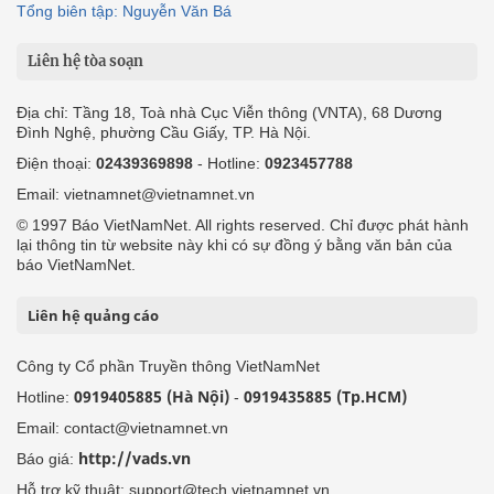
Tổng biên tập: Nguyễn Văn Bá
Liên hệ tòa soạn
Địa chỉ: Tầng 18, Toà nhà Cục Viễn thông (VNTA), 68 Dương
Đình Nghệ, phường Cầu Giấy, TP. Hà Nội.
Điện thoại:
02439369898
- Hotline:
0923457788
Email: vietnamnet@vietnamnet.vn
© 1997 Báo VietNamNet. All rights reserved. Chỉ được phát hành
lại thông tin từ website này khi có sự đồng ý bằng văn bản của
báo VietNamNet.
Liên hệ quảng cáo
Công ty Cổ phần Truyền thông VietNamNet
0919405885 (Hà Nội)
0919435885 (Tp.HCM)
Hotline:
-
Email: contact@vietnamnet.vn
http://vads.vn
Báo giá:
Hỗ trợ kỹ thuật: support@tech.vietnamnet.vn