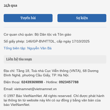
24h qua
Tuyến bài
Sự kiện
Cơ quan chủ quản: Bộ Dân tộc và Tôn giáo
Số giấy phép: 146/GP-BVHTTDL, cấp ngày 17/10/2025
Tổng biên tập: Nguyễn Văn Bá
Liên hệ tòa soạn
Địa chỉ: Tầng 18, Toà nhà Cục Viễn thông (VNTA), 68 Dương
Đình Nghệ, phường Cầu Giấy, TP. Hà Nội.
Điện thoại:
02439369898
- Hotline:
0923457788
Email: vietnamnet@vietnamnet.vn
© 1997 Báo VietNamNet. All rights reserved. Chỉ được phát hành
lại thông tin từ website này khi có sự đồng ý bằng văn bản của
báo VietNamNet.