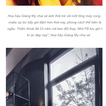
Hoa hậu Giáng My chia sẻ ảnh thời trẻ với mốt lông mày cong. "
make up lúc bấy giờ đậm hơn thời nay, phong cách thể hiện là co
ngầu. Thấm thoát đã 23 năm với bao đổi thay. Nhờ FB lưu giữ nh
kí ức đẹp này", Hoa hậu Giáng My chia sẻ.