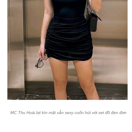
MC Thu Hoài bịt kín mặt vẫn sexy cuốn hút với set đồ đen đơn gi