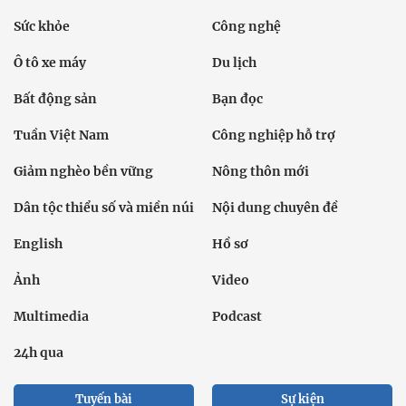
Thời sự
Kinh doanh
Dân tộc và Tôn giáo
Thể thao
Giáo dục
Thế giới
Đời sống
Văn hóa - Giải trí
Sức khỏe
Công nghệ
Ô tô xe máy
Du lịch
Bất động sản
Bạn đọc
Tuần Việt Nam
Công nghiệp hỗ trợ
Giảm nghèo bền vững
Nông thôn mới
Dân tộc thiểu số và miền núi
Nội dung chuyên đề
English
Hồ sơ