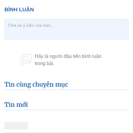
Xem thêm về:
Làng sao
Hồng Diễm
Giáng My
MC Hoàng Linh
MC Bình Minh