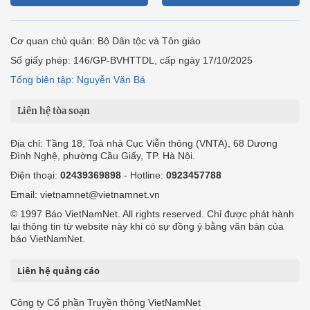
Ảnh
Video
Multimedia
Podcast
24h qua
Tuyến bài
Sự kiện
Cơ quan chủ quản: Bộ Dân tộc và Tôn giáo
Số giấy phép: 146/GP-BVHTTDL, cấp ngày 17/10/2025
Tổng biên tập: Nguyễn Văn Bá
Liên hệ tòa soạn
Địa chỉ: Tầng 18, Toà nhà Cục Viễn thông (VNTA), 68 Dương
Đình Nghệ, phường Cầu Giấy, TP. Hà Nội.
Điện thoại:
02439369898
- Hotline:
0923457788
Email: vietnamnet@vietnamnet.vn