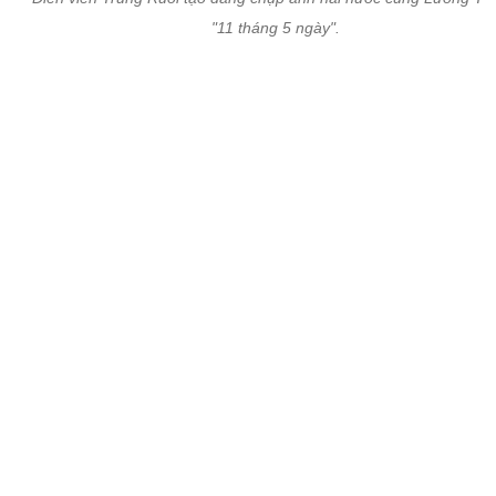
Diễn viên Trung Ruồi tạo dáng chụp ảnh hài hước cùng Lương T
"11 tháng 5 ngày".