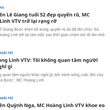
SAO
ên Lê Giang tuổi 52 đẹp quyến rũ, MC
inh VTV trở lại rạng rỡ
ê Giang được khen trẻ trung, quyến rũ dù đã lên chức 'bà
Hoàng Linh trở lại làm việc sau thời gian chăm sóc tổ ấm nhỏ.
GIẢI TRÍ
ng Linh VTV: Tôi không quan tâm người
hĩ gì
g quan tâm người khác nghĩ gì, bởi mình sống cuộc đời của
 là được", MC Hoàng Linh
GIẢI TRÍ
iên Quỳnh Nga, MC Hoàng Linh VTV khoe eo