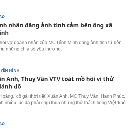
SAO
nh nhân đăng ảnh tình cảm bên ông xã
inh
hoi vợ doanh nhân của MC Bình Minh đăng ảnh tình tứ bên
ng những chia sẻ yêu thương.
UYỀN HÌNH
n Anh, Thuỵ Vân VTV toát mồ hôi vì thử
đánh đố
Hoàng, 'cô gái thời tiết' Xuân Anh, MC Thuỵ Vân, Hạnh Phúc,
h nhiều lúc đã phải chịu thua những thử thách tiếng Việt 'khó
SAO