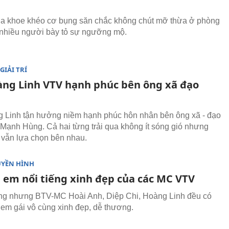
a khoe khéo cơ bụng săn chắc không chút mỡ thừa ở phòng
 nhiều người bày tỏ sự ngưỡng mộ.
GIẢI TRÍ
ng Linh VTV hạnh phúc bên ông xã đạo
Linh tận hưởng niềm hạnh phúc hôn nhân bên ông xã - đạo
 Mạnh Hùng. Cả hai từng trải qua không ít sóng gió nhưng
 vẫn lựa chọn bên nhau.
UYỀN HÌNH
ị em nổi tiếng xinh đẹp của các MC VTV
ếng nhưng BTV-MC Hoài Anh, Diệp Chi, Hoàng Linh đều có
em gái vô cùng xinh đẹp, dễ thương.