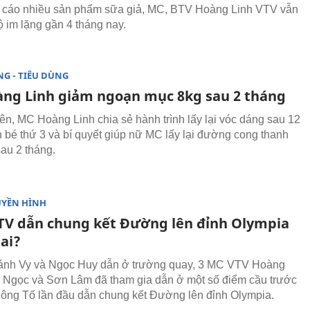
 cáo nhiều sản phẩm sữa giả, MC, BTV Hoàng Linh VTV vẫn
ộ im lặng gần 4 tháng nay.
G - TIÊU DÙNG
ng Linh giảm ngoạn mục 8kg sau 2 tháng
iên, MC Hoàng Linh chia sẻ hành trình lấy lại vóc dáng sau 12
h bé thứ 3 và bí quyết giúp nữ MC lấy lại đường cong thanh
sau 2 tháng.
UYỀN HÌNH
TV dẫn chung kết Đường lên đỉnh Olympia
 ai?
ánh Vy và Ngọc Huy dẫn ở trường quay, 3 MC VTV Hoàng
̀n Ngọc và Sơn Lâm đã tham gia dẫn ở một số điểm cầu trước
ông Tố lần đầu dẫn chung kết Đường lên đỉnh Olympia.