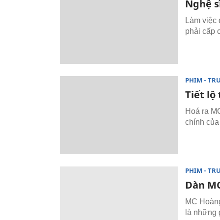
Nghệ sĩ
Làm việc 
phải cấp 
PHIM - TR
Tiết lộ
Hoá ra MC
chính của
PHIM - TR
Dàn MC 
MC Hoàng 
là những 