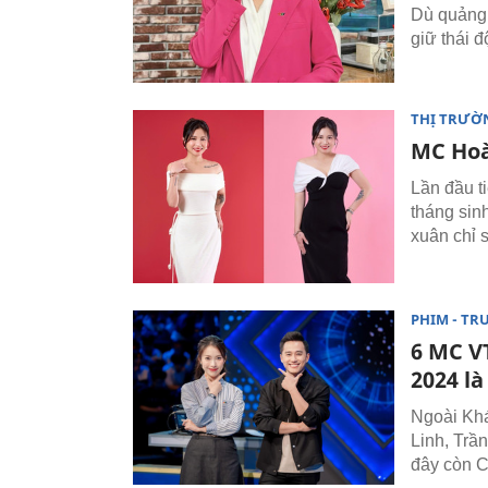
Dù quảng
giữ thái đ
THỊ TRƯỜN
MC Hoà
Lần đầu t
tháng sin
xuân chỉ 
PHIM - TR
6 MC V
2024 là
Ngoài Kh
Linh, Trâ
đây còn C