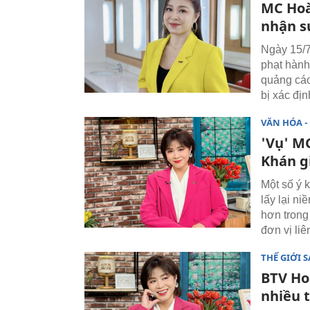
MC Hoàn
nhận s
Ngày 15/7
phạt hành
quảng cáo
bị xác địn
VĂN HÓA - 
'Vụ' MC
Khán g
Một số ý 
lấy lại n
hơn trong
đơn vị liê
THẾ GIỚI 
BTV Ho
nhiều 