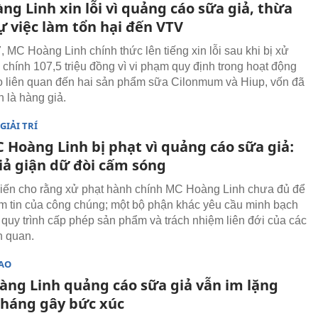
g Linh xin lỗi vì quảng cáo sữa giả, thừa
ự việc làm tổn hại đến VTV
, MC Hoàng Linh chính thức lên tiếng xin lỗi sau khi bị xử
 chính 107,5 triệu đồng vì vi phạm quy định trong hoạt động
 liên quan đến hai sản phẩm sữa Cilonmum và Hiup, vốn đã
h là hàng giả.
GIẢI TRÍ
 Hoàng Linh bị phạt vì quảng cáo sữa giả:
iả giận dữ đòi cấm sóng
kiến cho rằng xử phạt hành chính MC Hoàng Linh chưa đủ để
iềm tin của công chúng; một bộ phận khác yêu cầu minh bạch
 quy trình cấp phép sản phẩm và trách nhiệm liên đới của các
n quan.
SAO
àng Linh quảng cáo sữa giả vẫn im lặng
tháng gây bức xúc