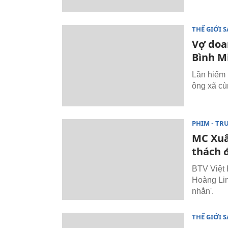
THẾ GIỚI 
Vợ doa
Bình M
Lần hiếm 
ông xã cù
PHIM - TR
MC Xuâ
thách 
BTV Việt 
Hoàng Lin
nhằn'.
THẾ GIỚI 