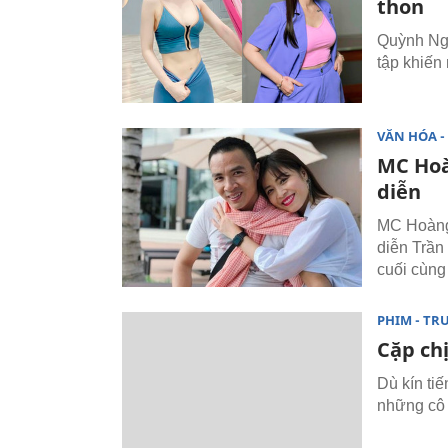
thon
Quỳnh Ng
tập khiến
VĂN HÓA - 
MC Hoà
diễn
MC Hoàng 
diễn Trần
cuối cùng
PHIM - TR
Cặp ch
Dù kín ti
những cô 