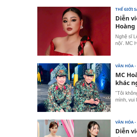
THẾ GIỚI 
Diễn vi
Hoàng L
Nghệ sĩ L
nội'. MC 
VĂN HÓA - 
MC Hoà
khác ng
"Tôi khôn
mình, vui
VĂN HÓA - 
Diễn v