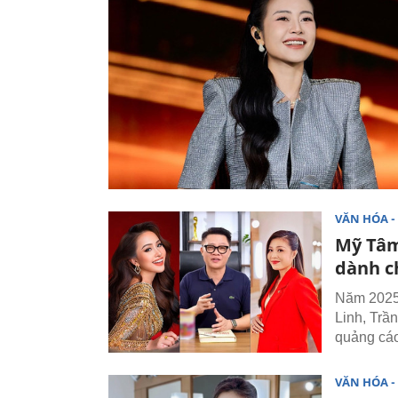
VĂN HÓA - 
Mỹ Tâm
dành c
Năm 2025,
Linh, Trầ
quảng cáo
VĂN HÓA - 