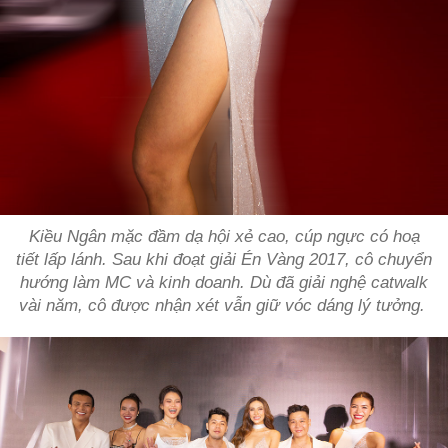
Kiều Ngân mặc đầm dạ hội xẻ cao, cúp ngực có hoạ
tiết lấp lánh. Sau khi đoạt giải Én Vàng 2017, cô chuyển
hướng làm MC và kinh doanh. Dù đã giải nghệ catwalk
vài năm, cô được nhận xét vẫn giữ vóc dáng lý tưởng.