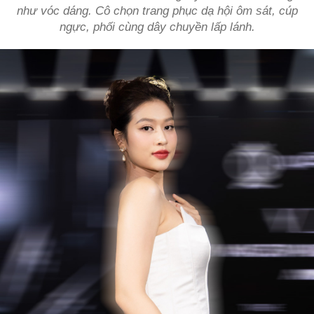
như vóc dáng. Cô chọn trang phục dạ hội ôm sát, cúp
ngực, phối cùng dây chuyền lấp lánh.