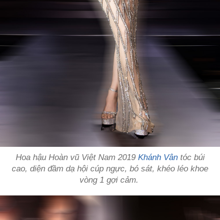
Hoa hậu Hoàn vũ Việt Nam 2019
Khánh Vân
tóc búi
cao, diện đầm dạ hội cúp ngực, bó sát, khéo léo khoe
vòng 1 gợi cảm.