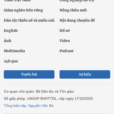
Tuần Việt Nam
Công nghiệp hỗ trợ
Giảm nghèo bền vững
Nông thôn mới
Dân tộc thiểu số và miền núi
Nội dung chuyên đề
English
Hồ sơ
Ảnh
Video
Multimedia
Podcast
24h qua
Tuyến bài
Sự kiện
Cơ quan chủ quản: Bộ Dân tộc và Tôn giáo
Số giấy phép: 146/GP-BVHTTDL, cấp ngày 17/10/2025
Tổng biên tập: Nguyễn Văn Bá