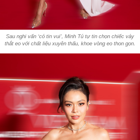
Sau nghi vấn ‘có tin vui’, Minh Tú tự tin chọn chiếc váy
thắt eo với chất liệu xuyên thấu, khoe vòng eo thon gọn.