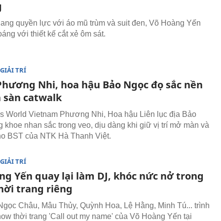
g
ng quyền lực với áo mũ trùm và suit đen, Võ Hoàng Yến
áng với thiết kế cắt xẻ ôm sát.
GIẢI TRÍ
Phương Nhi, hoa hậu Bảo Ngọc đọ sắc nền
n sàn catwalk
s World Vietnam Phương Nhi, Hoa hậu Liên lục địa Bảo
 khoe nhan sắc trong veo, dịu dàng khi giữ vị trí mở màn và
ho BST của NTK Hà Thanh Việt.
GIẢI TRÍ
ng Yến quay lại làm DJ, khóc nức nở trong
hời trang riêng
 Ngọc Châu, Mâu Thủy, Quỳnh Hoa, Lệ Hằng, Minh Tú... trình
show thời trang 'Call out my name' của Võ Hoàng Yến tại