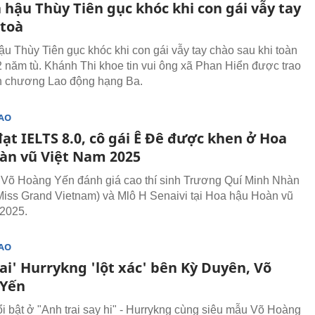
 hậu Thùy Tiên gục khóc khi con gái vẫy tay
 toà
u Thùy Tiên gục khóc khi con gái vẫy tay chào sau khi toàn
2 năm tù. Khánh Thi khoe tin vui ông xã Phan Hiển được trao
n chương Lao động hạng Ba.
SAO
ạt IELTS 8.0, cô gái Ê Đê được khen ở Hoa
àn vũ Việt Nam 2025
Võ Hoàng Yến đánh giá cao thí sinh Trương Quí Minh Nhàn
Miss Grand Vietnam) và Mlô H Senaivi tại Hoa hậu Hoàn vũ
2025.
SAO
ai' Hurrykng 'lột xác' bên Kỳ Duyên, Võ
 Yến
i bật ở "Anh trai say hi" - Hurrykng cùng siêu mẫu Võ Hoàng