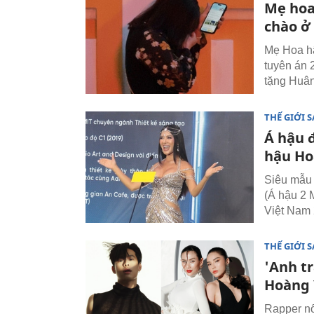
Mẹ hoa
chào ở
Mẹ Hoa hậ
tuyên án 
tặng Huâ
THẾ GIỚI 
Á hậu đ
hậu Ho
Siêu mẫu 
(Á hậu 2 
Việt Nam 
THẾ GIỚI 
'Anh tr
Hoàng
Rapper nổ