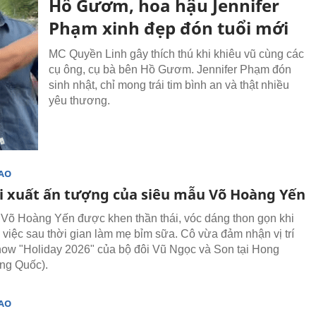
Hồ Gươm, hoa hậu Jennifer
Phạm xinh đẹp đón tuổi mới
MC Quyền Linh gây thích thú khi khiêu vũ cùng các
cụ ông, cụ bà bên Hồ Gươm. Jennifer Phạm đón
sinh nhật, chỉ mong trái tim bình an và thật nhiều
yêu thương.
SAO
i xuất ấn tượng của siêu mẫu Võ Hoàng Yến
Võ Hoàng Yến được khen thần thái, vóc dáng thon gọn khi
m việc sau thời gian làm mẹ bỉm sữa. Cô vừa đảm nhận vị trí
how "Holiday 2026" của bộ đôi Vũ Ngọc và Son tại Hong
ng Quốc).
SAO