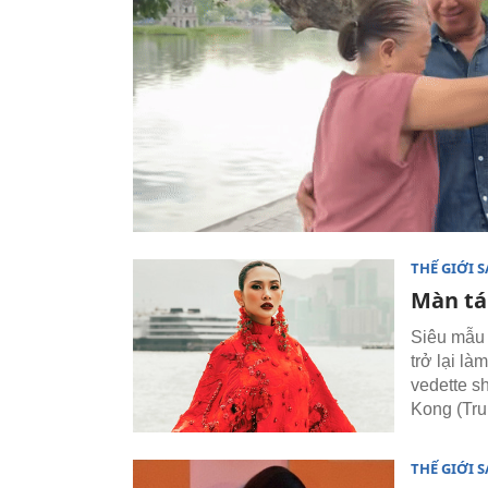
THẾ GIỚI 
Màn tá
Siêu mẫu 
trở lại là
vedette s
Kong (Tru
THẾ GIỚI 