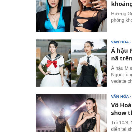
khoán
Hương Gia
phóng kho
VĂN HÓA - 
Á hậu 
nã trê
Á hậu Mis
Ngọc cùng
vedette c
VĂN HÓA - 
Võ Hoà
show t
Tối 10/8,
diễn tại 