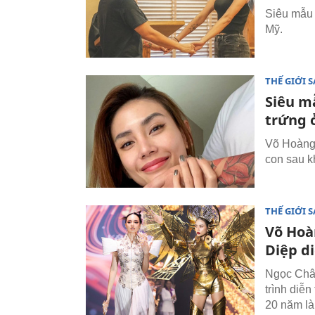
Siêu mẫu 
Mỹ.
THẾ GIỚI 
Siêu m
trứng 
Võ Hoàng 
con sau kh
THẾ GIỚI 
Võ Hoà
Diệp d
Ngọc Châ
trình diễn
20 năm là