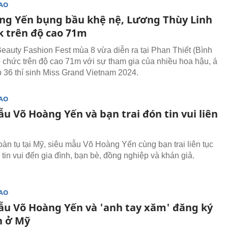
SAO
ng Yến bụng bầu khệ nệ, Lương Thùy Linh
k trên độ cao 71m
eauty Fashion Fest mùa 8 vừa diễn ra tại Phan Thiết (Bình
ổ chức trên độ cao 71m với sự tham gia của nhiều hoa hậu, á
p 36 thí sinh Miss Grand Vietnam 2024.
SAO
u Võ Hoàng Yến và bạn trai đón tin vui liên
oàn tụ tại Mỹ, siêu mẫu Võ Hoàng Yến cùng bạn trai liên tục
tin vui đến gia đình, bạn bè, đồng nghiệp và khán giả.
SAO
ẫu Võ Hoàng Yến và 'anh tay xăm' đăng ký
n ở Mỹ