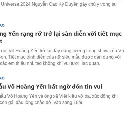
 Universe 2024 Nguyễn Cao Kỳ Duyên gây chú ý trong sự
SAO
g Yến rạng rỡ trở lại sàn diễn với tiết mục
t
con, Võ Hoàng Yến trở lại đầy năng lượng trong show của Vũ
on. Tiết mục trình diễn của nữ siêu mẫu được dàn dựng với
ác em thiếu nhi, tạo không khí vui tươi, lạc quan.
SAO
ẫu Võ Hoàng Yến bất ngờ đón tin vui
ẫu Võ Hoàng Yến và ông xã Việt kiều vỡ òa, xúc động khi
con gái đầu lòng chào đời vào sáng 18/9.