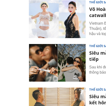
THẾ GIỚI 
Võ Hoà
catwal
Vietnam B
Thuận), t
hậu và to
THẾ GIỚI 
Siêu mẫ
tiếp
Sau khi đ
thông báo 
THẾ GIỚI 
Siêu m
kết hô