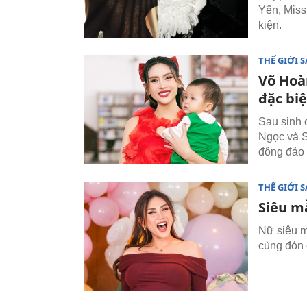
Yến, Miss
kiện.
THẾ GIỚI 
Võ Hoàn
đặc biệ
Sau sinh 
Ngọc và S
đông đảo c
THẾ GIỚI 
Siêu m
Nữ siêu m
cùng đón 