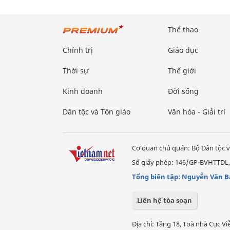
Thể thao
Chính trị
Giáo dục
Thời sự
Thế giới
Kinh doanh
Đời sống
Dân tộc và Tôn giáo
Văn hóa - Giải trí
Cơ quan chủ quản: Bộ Dân tộc v
Số giấy phép: 146/GP-BVHTTDL,
Tổng biên tập: Nguyễn Văn B
Liên hệ tòa soạn
Địa chỉ: Tầng 18, Toà nhà Cục 