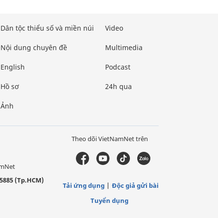
Dân tộc thiểu số và miền núi
Video
Nội dung chuyên đề
Multimedia
English
Podcast
Hồ sơ
24h qua
Ảnh
Theo dõi VietNamNet trên
amNet
5885 (Tp.HCM)
Tải ứng dụng
Độc giả gửi bài
Tuyển dụng