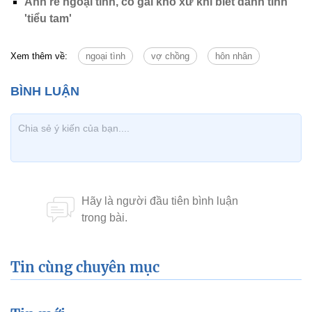
Anh rể ngoại tình, cô gái khó xử khi biết danh tính
'tiểu tam'
Xem thêm về:
ngoại tình
vợ chồng
hôn nhân
Tin cùng chuyên mục