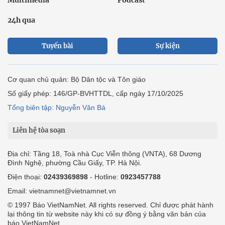
24h qua
Tuyến bài
Sự kiện
Cơ quan chủ quản: Bộ Dân tộc và Tôn giáo
Số giấy phép: 146/GP-BVHTTDL, cấp ngày 17/10/2025
Tổng biên tập: Nguyễn Văn Bá
Liên hệ tòa soạn
Địa chỉ: Tầng 18, Toà nhà Cục Viễn thông (VNTA), 68 Dương
Đình Nghệ, phường Cầu Giấy, TP. Hà Nội.
Điện thoại:
02439369898
- Hotline:
0923457788
Email: vietnamnet@vietnamnet.vn
© 1997 Báo VietNamNet. All rights reserved. Chỉ được phát hành
lại thông tin từ website này khi có sự đồng ý bằng văn bản của
báo VietNamNet.