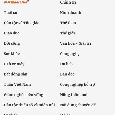
Chính trị
Thời sự
Kinh doanh
Dân tộc và Tôn giáo
Thể thao
Giáo dục
Thế giới
Đời sống
Văn hóa - Giải trí
Sức khỏe
Công nghệ
Ô tô xe máy
Du lịch
Bất động sản
Bạn đọc
Tuần Việt Nam
Công nghiệp hỗ trợ
Giảm nghèo bền vững
Nông thôn mới
Dân tộc thiểu số và miền núi
Nội dung chuyên đề