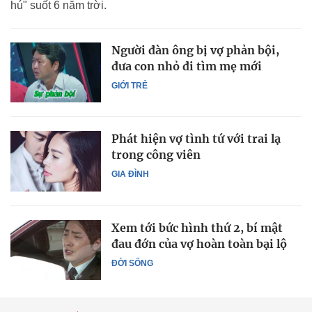
hú" suốt 6 năm trời.
Người đàn ông bị vợ phản bội,
đưa con nhỏ đi tìm mẹ mới
GIỚI TRẺ
Phát hiện vợ tình tứ với trai lạ
trong công viên
GIA ĐÌNH
Xem tới bức hình thứ 2, bí mật
đau đớn của vợ hoàn toàn bại lộ
ĐỜI SỐNG