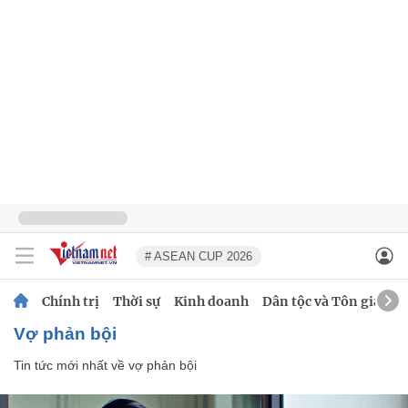
# ASEAN CUP 2026
Chính trị
Thời sự
Kinh doanh
Dân tộc và Tôn giáo
vợ phản bội
Tin tức mới nhất về
vợ phản bội