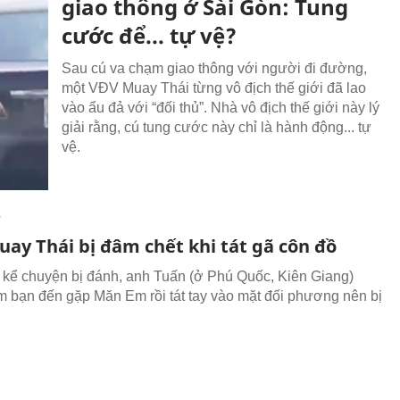
giao thông ở Sài Gòn: Tung
cước để... tự vệ?
Sau cú va chạm giao thông với người đi đường,
một VĐV Muay Thái từng vô địch thế giới đã lao
vào ẩu đả với “đối thủ”. Nhà vô địch thế giới này lý
giải rằng, cú tung cước này chỉ là hành động... tự
vệ.
T
uay Thái bị đâm chết khi tát gã côn đồ
kể chuyện bị đánh, anh Tuấn (ở Phú Quốc, Kiên Giang)
 bạn đến gặp Măn Em rồi tát tay vào mặt đối phương nên bị