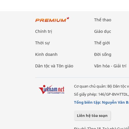
Thể thao
Chính trị
Giáo dục
Thời sự
Thế giới
Kinh doanh
Đời sống
Dân tộc và Tôn giáo
Văn hóa - Giải trí
Cơ quan chủ quản: Bộ Dân tộc v
Số giấy phép: 146/GP-BVHTTDL,
Tổng biên tập: Nguyễn Văn B
Liên hệ tòa soạn
Địa chỉ: Tầng 18, Toà nhà Cục 