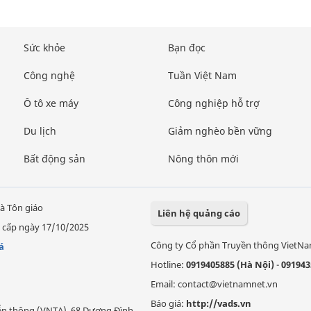
Sức khỏe
Bạn đọc
Công nghệ
Tuần Việt Nam
Ô tô xe máy
Công nghiệp hỗ trợ
Du lịch
Giảm nghèo bền vững
Bất động sản
Nông thôn mới
à Tôn giáo
Liên hệ quảng cáo
 cấp ngày 17/10/2025
Công ty Cổ phần Truyền thông VietN
á
Hotline:
0919405885 (Hà Nội)
-
091943
Email: contact@vietnamnet.vn
Báo giá:
http://vads.vn
Viễn thông (VNTA), 68 Dương Đình