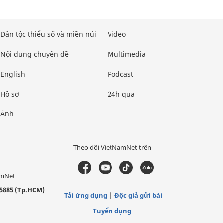
Dân tộc thiểu số và miền núi
Video
Nội dung chuyên đề
Multimedia
English
Podcast
Hồ sơ
24h qua
Ảnh
Theo dõi VietNamNet trên
amNet
5885 (Tp.HCM)
Tải ứng dụng
Độc giả gửi bài
Tuyển dụng