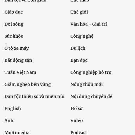
Dân tộc và Tôn giáo
Thể thao
Giáo dục
Thế giới
Đời sống
Văn hóa - Giải trí
Sức khỏe
Công nghệ
Ô tô xe máy
Du lịch
Bất động sản
Bạn đọc
Tuần Việt Nam
Công nghiệp hỗ trợ
Giảm nghèo bền vững
Nông thôn mới
Dân tộc thiểu số và miền núi
Nội dung chuyên đề
English
Hồ sơ
Ảnh
Video
Multimedia
Podcast