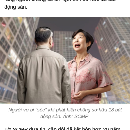
động sản.
Người vợ bị "sốc" khi phát hiện chồng sở hữu 18 bất
động sản. Ảnh: SCMP
Tờ
SCMP
đưa tin, cặp đôi đã kết hôn hơn 20 năm.