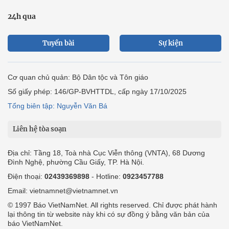
24h qua
Tuyến bài
Sự kiện
Cơ quan chủ quản: Bộ Dân tộc và Tôn giáo
Số giấy phép: 146/GP-BVHTTDL, cấp ngày 17/10/2025
Tổng biên tập: Nguyễn Văn Bá
Liên hệ tòa soạn
Địa chỉ: Tầng 18, Toà nhà Cục Viễn thông (VNTA), 68 Dương
Đình Nghệ, phường Cầu Giấy, TP. Hà Nội.
Điện thoại:
02439369898
- Hotline:
0923457788
Email: vietnamnet@vietnamnet.vn
© 1997 Báo VietNamNet. All rights reserved. Chỉ được phát hành
lại thông tin từ website này khi có sự đồng ý bằng văn bản của
báo VietNamNet.