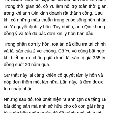
Trong thời gian đó, cô Yu làm nội trợ toàn thời gian,
trong khi anh Qin kinh doanh rất thành công. Sau
khi có những mâu thuẫn trong cuộc sống hôn nhân,
cô Yu quyết định ly hôn. Tuy nhiên, anh Qin không
đồng ý và toà đã bác đơn xin ly hôn ban đầu.
Trong phần đơn ly hôn, toà án đã điều tra tài chính
và tài sản của 2 vợ chồng. Cô Yu vô cùng bất ngờ
khi biết người chồng giấu khối tài sản trị giá 335 tỷ
đồng suốt 20 năm qua.
Sự thật này lại càng khiến cô quyết tâm ly hôn và
nộp đơn thêm một lần nữa. Lần này, lá đơn được
toà chấp nhận.
Nhưng sau đó, toà phát hiện ra anh Qin đã tặng 18
bất động sản mà anh sở hữu cho cô con gái riêng
từ cuộc hôn nhân trước đó để tránh phải chia tài