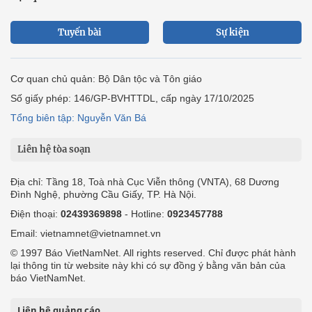
Tuyến bài
Sự kiện
Cơ quan chủ quản: Bộ Dân tộc và Tôn giáo
Số giấy phép: 146/GP-BVHTTDL, cấp ngày 17/10/2025
Tổng biên tập: Nguyễn Văn Bá
Liên hệ tòa soạn
Địa chỉ: Tầng 18, Toà nhà Cục Viễn thông (VNTA), 68 Dương
Đình Nghệ, phường Cầu Giấy, TP. Hà Nội.
Điện thoại:
02439369898
- Hotline:
0923457788
Email: vietnamnet@vietnamnet.vn
© 1997 Báo VietNamNet. All rights reserved. Chỉ được phát hành
lại thông tin từ website này khi có sự đồng ý bằng văn bản của
báo VietNamNet.
Liên hệ quảng cáo