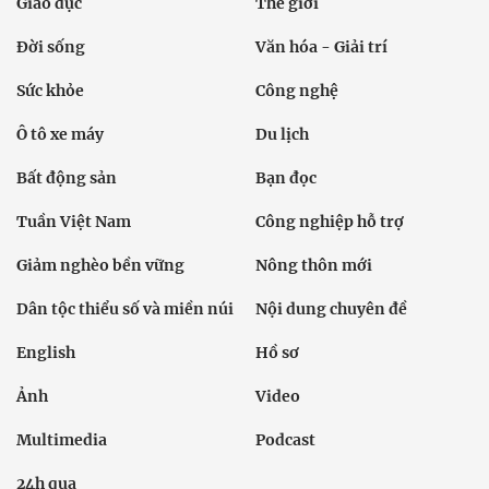
Giáo dục
Thế giới
Đời sống
Văn hóa - Giải trí
Sức khỏe
Công nghệ
Ô tô xe máy
Du lịch
Bất động sản
Bạn đọc
Tuần Việt Nam
Công nghiệp hỗ trợ
Giảm nghèo bền vững
Nông thôn mới
Dân tộc thiểu số và miền núi
Nội dung chuyên đề
English
Hồ sơ
Ảnh
Video
Multimedia
Podcast
24h qua