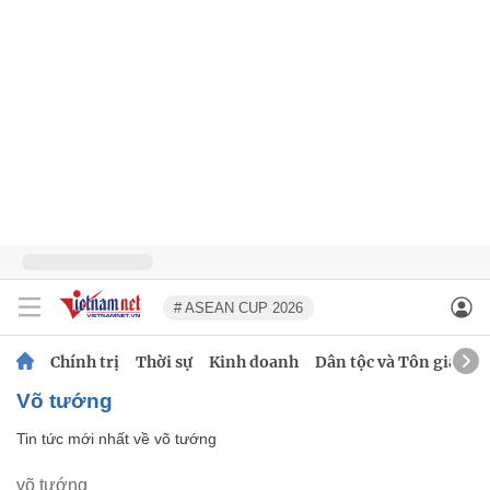
# ASEAN CUP 2026
Chính trị
Thời sự
Kinh doanh
Dân tộc và Tôn giáo
võ tướng
Tin tức mới nhất về
võ tướng
võ tướng