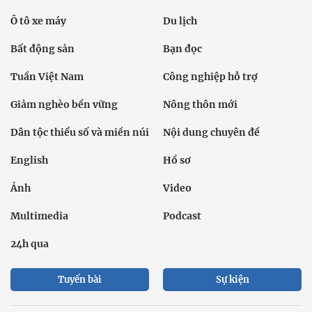
Ô tô xe máy
Du lịch
Bất động sản
Bạn đọc
Tuần Việt Nam
Công nghiệp hỗ trợ
Giảm nghèo bền vững
Nông thôn mới
Dân tộc thiểu số và miền núi
Nội dung chuyên đề
English
Hồ sơ
Ảnh
Video
Multimedia
Podcast
24h qua
Tuyến bài
Sự kiện