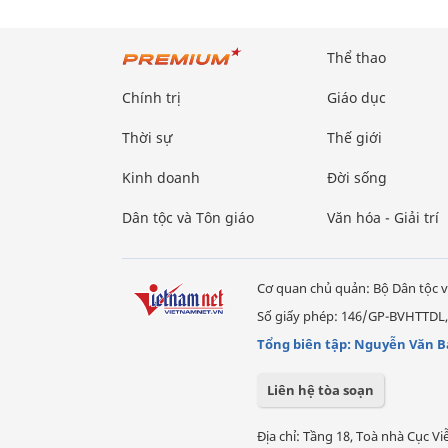
Thể thao
Chính trị
Giáo dục
Thời sự
Thế giới
Kinh doanh
Đời sống
Dân tộc và Tôn giáo
Văn hóa - Giải trí
Cơ quan chủ quản: Bộ Dân tộc v
Số giấy phép: 146/GP-BVHTTDL,
Tổng biên tập: Nguyễn Văn B
Liên hệ tòa soạn
Địa chỉ: Tầng 18, Toà nhà Cục 