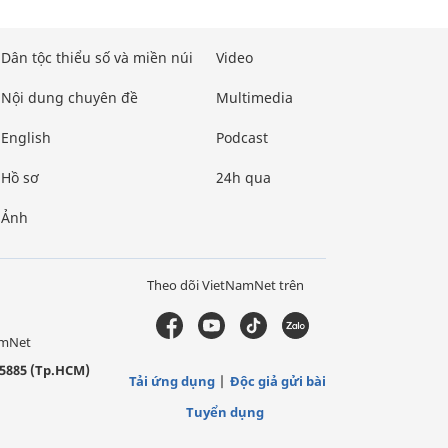
Dân tộc thiểu số và miền núi
Video
Nội dung chuyên đề
Multimedia
English
Podcast
Hồ sơ
24h qua
Ảnh
Theo dõi VietNamNet trên
amNet
5885 (Tp.HCM)
Tải ứng dụng
Độc giả gửi bài
Tuyển dụng