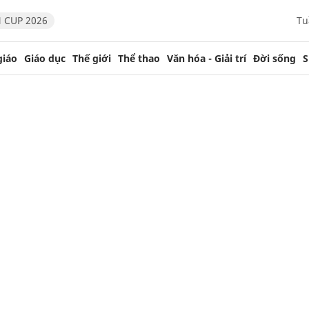
 CUP 2026
Tu
giáo
Giáo dục
Thế giới
Thể thao
Văn hóa - Giải trí
Đời sống
S