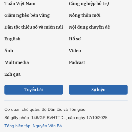
Tuần Việt Nam
Công nghiệp hỗ trợ
Giảm nghèo bền vững
Nông thôn mới
Dân tộc thiểu số và miền núi
Nội dung chuyên đề
English
Hồ sơ
Ảnh
Video
Multimedia
Podcast
24h qua
Tuyến bài
Sự kiện
Cơ quan chủ quản: Bộ Dân tộc và Tôn giáo
Số giấy phép: 146/GP-BVHTTDL, cấp ngày 17/10/2025
Tổng biên tập: Nguyễn Văn Bá