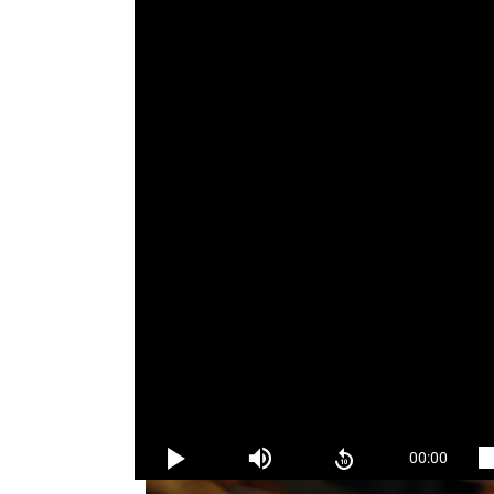
Chiều 28/2, HĐQT VPF đã họp tại TP.HCM để 
Trong đó, vấn đề nóng nhất chính là tương la