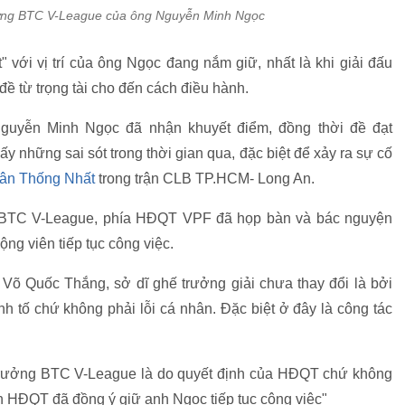
ưởng BTC V-League của ông Nguyễn Minh Ngọc
 với vị trí của ông Ngọc đang nắm giữ, nhất là khi giải đấu
đề từ trọng tài cho đến cách điều hành.
guyễn Minh Ngọc đã nhận khuyết điểm, đồng thời đề đạt
hấy những sai sót trong thời gian qua, đặc biệt để xảy ra sự cố
 sân Thống Nhất
trong trận CLB TP.HCM- Long An.
g BTC V-League, phía HĐQT VPF đã họp bàn và bác nguyện
g viên tiếp tục công việc.
Võ Quốc Thắng, sở dĩ ghế trưởng giải chưa thay đổi là bởi
h tố chứ không phải lỗi cá nhân. Đặc biệt ở đây là công tác
ế trưởng BTC V-League là do quyết định của HĐQT chứ không
ên HĐQT đã đồng ý giữ anh Ngọc tiếp tục công việc"