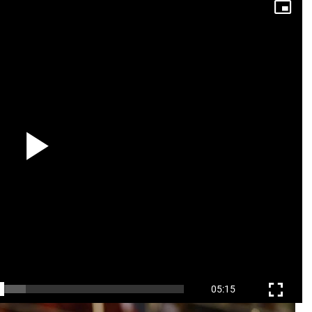
bàn thảo một số vấn đề liên quan đến công ty và V-League.
i vị trí của trưởng BTC V-League Nguyễn Minh Ngọc.