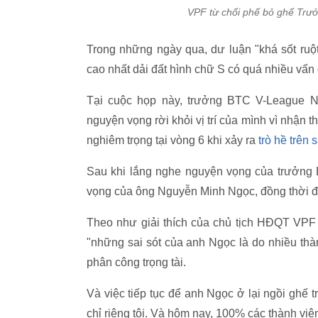
VPF từ chối phế bỏ ghế Tr
Trong những ngày qua, dư luận "khá sốt ruột"
cao nhất dải đất hình chữ S có quá nhiều vấn 
Tại cuộc họp này, trưởng BTC V-League N
nguyện vọng rời khỏi vị trí của mình vì nhận t
nghiêm trọng tại vòng 6 khi xảy ra
trò hề trên
Sau khi lắng nghe nguyện vọng của trưởn
vọng của ông Nguyễn Minh Ngọc, đồng thời độn
Theo như giải thích của chủ tịch HĐQT VPF 
"những sai sót của anh Ngọc là do nhiều thàn
phân công trọng tài.
Và việc tiếp tục để anh Ngọc ở lại ngồi gh
chỉ riêng tôi. Và hôm nay, 100% các thành vi