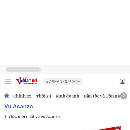
# ASEAN CUP 2026
Chính trị
Thời sự
Kinh doanh
Dân tộc và Tôn giáo
vụ Asanzo
Tin tức mới nhất về
vụ Asanzo