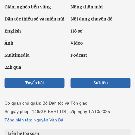
Giảm nghèo bền vững
Nông thôn mới
Dân tộc thiểu số và miền núi
Nội dung chuyên đề
English
Hồ sơ
Ảnh
Video
Multimedia
Podcast
24h qua
Tuyến bài
Sự kiện
Cơ quan chủ quản: Bộ Dân tộc và Tôn giáo
Số giấy phép: 146/GP-BVHTTDL, cấp ngày 17/10/2025
Tổng biên tập: Nguyễn Văn Bá
Liên hệ tòa soạn