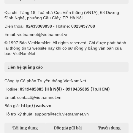
Địa chỉ: Tầng 18, Toà nhà Cục Viễn thông (VNTA), 68 Dương
Đình Nghệ, phường Cầu Giấy, TP. Hà Nội.
Điện thoại:
02439369898
- Hotline:
0923457788
Email: vietnamnet@vietnamnet.vn
© 1997 Báo VietNamNet. All rights reserved. Chỉ được phát hành
lại thông tin từ website này khi có sự đồng ý bằng văn bản của
báo VietNamNet.
Liên hệ quảng cáo
Công ty Cổ phần Truyền thông VietNamNet
0919405885 (Hà Nội)
0919435885 (Tp.HCM)
Hotline:
-
Email: contact@vietnamnet.vn
http://vads.vn
Báo giá:
Hỗ trợ kỹ thuật: support@tech.vietnamnet.vn
Tải ứng dụng
Độc giả gửi bài
Tuyển dụng