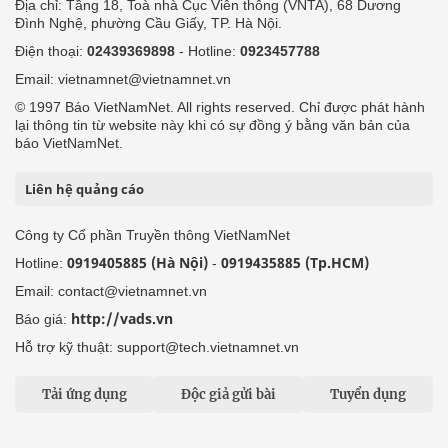
Địa chỉ: Tầng 18, Toà nhà Cục Viễn thông (VNTA), 68 Dương
Đình Nghệ, phường Cầu Giấy, TP. Hà Nội.
Điện thoại:
02439369898
- Hotline:
0923457788
Email: vietnamnet@vietnamnet.vn
© 1997 Báo VietNamNet. All rights reserved. Chỉ được phát hành
lại thông tin từ website này khi có sự đồng ý bằng văn bản của
báo VietNamNet.
Liên hệ quảng cáo
Công ty Cổ phần Truyền thông VietNamNet
0919405885 (Hà Nội)
0919435885 (Tp.HCM)
Hotline:
-
Email: contact@vietnamnet.vn
http://vads.vn
Báo giá:
Hỗ trợ kỹ thuật: support@tech.vietnamnet.vn
Tải ứng dụng
Độc giả gửi bài
Tuyển dụng