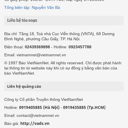
Tổng biên tập: Nguyễn Văn Bá
Liên hệ tòa soạn
Địa chỉ: Tầng 18, Toà nhà Cục Viễn thông (VNTA), 68 Dương
Đình Nghệ, phường Cầu Giấy, TP. Hà Nội.
Điện thoại:
02439369898
- Hotline:
0923457788
Email: vietnamnet@vietnamnet.vn
© 1997 Báo VietNamNet. All rights reserved. Chỉ được phát hành
lại thông tin từ website này khi có sự đồng ý bằng văn bản của
báo VietNamNet.
Liên hệ quảng cáo
Công ty Cổ phần Truyền thông VietNamNet
0919405885 (Hà Nội)
0919435885 (Tp.HCM)
Hotline:
-
Email: contact@vietnamnet.vn
http://vads.vn
Báo giá: