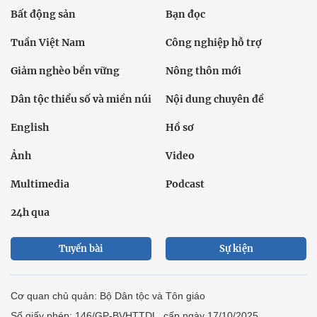
Bất động sản
Bạn đọc
Tuần Việt Nam
Công nghiệp hỗ trợ
Giảm nghèo bền vững
Nông thôn mới
Dân tộc thiểu số và miền núi
Nội dung chuyên đề
English
Hồ sơ
Ảnh
Video
Multimedia
Podcast
24h qua
Tuyến bài
Sự kiện
Cơ quan chủ quản: Bộ Dân tộc và Tôn giáo
Số giấy phép: 146/GP-BVHTTDL, cấp ngày 17/10/2025