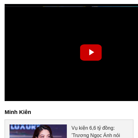
Minh Kiên
Vụ kiện 6,6 tỷ đồng:
'Trương Ngọc Ánh nói