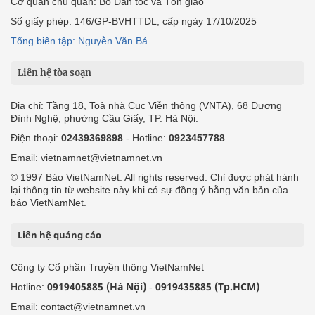
Cơ quan chủ quản: Bộ Dân tộc và Tôn giáo
Số giấy phép: 146/GP-BVHTTDL, cấp ngày 17/10/2025
Tổng biên tập: Nguyễn Văn Bá
Liên hệ tòa soạn
Địa chỉ: Tầng 18, Toà nhà Cục Viễn thông (VNTA), 68 Dương
Đình Nghệ, phường Cầu Giấy, TP. Hà Nội.
Điện thoại:
02439369898
- Hotline:
0923457788
Email: vietnamnet@vietnamnet.vn
© 1997 Báo VietNamNet. All rights reserved. Chỉ được phát hành
lại thông tin từ website này khi có sự đồng ý bằng văn bản của
báo VietNamNet.
Liên hệ quảng cáo
Công ty Cổ phần Truyền thông VietNamNet
0919405885 (Hà Nội)
0919435885 (Tp.HCM)
Hotline:
-
Email: contact@vietnamnet.vn