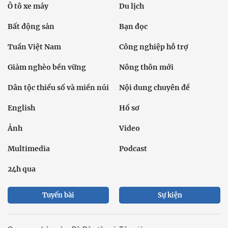
Ô tô xe máy
Du lịch
Bất động sản
Bạn đọc
Tuần Việt Nam
Công nghiệp hỗ trợ
Giảm nghèo bền vững
Nông thôn mới
Dân tộc thiểu số và miền núi
Nội dung chuyên đề
English
Hồ sơ
Ảnh
Video
Multimedia
Podcast
24h qua
Tuyến bài
Sự kiện