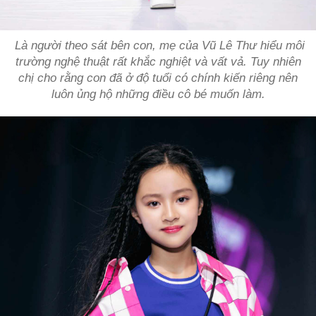
Là người theo sát bên con, mẹ của Vũ Lê Thư hiểu môi
trường nghệ thuật rất khắc nghiệt và vất vả. Tuy nhiên
chị cho rằng con đã ở độ tuổi có chính kiến riêng nên
luôn ủng hộ những điều cô bé muốn làm.