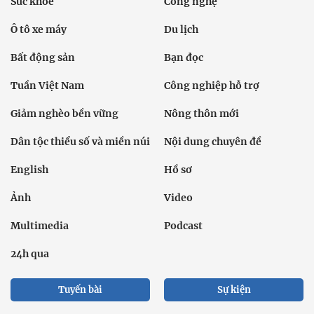
Sức khỏe
Công nghệ
Ô tô xe máy
Du lịch
Bất động sản
Bạn đọc
Tuần Việt Nam
Công nghiệp hỗ trợ
Giảm nghèo bền vững
Nông thôn mới
Dân tộc thiểu số và miền núi
Nội dung chuyên đề
English
Hồ sơ
Ảnh
Video
Multimedia
Podcast
24h qua
Tuyến bài
Sự kiện