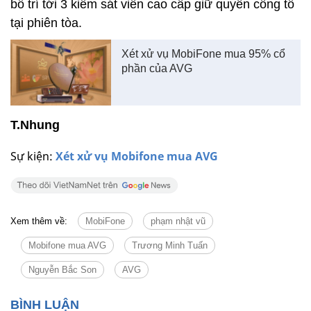
bố trí tới 3 kiểm sát viên cao cấp giữ quyền công tố
tại phiên tòa.
Xét xử vụ MobiFone mua 95% cổ
phần của AVG
T.Nhung
Sự kiện:
Xét xử vụ Mobifone mua AVG
Xem thêm về:
MobiFone
phạm nhật vũ
Mobifone mua AVG
Trương Minh Tuấn
Nguyễn Bắc Son
AVG