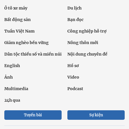
Ô tô xe máy
Du lịch
Bất động sản
Bạn đọc
Tuần Việt Nam
Công nghiệp hỗ trợ
Giảm nghèo bền vững
Nông thôn mới
Dân tộc thiểu số và miền núi
Nội dung chuyên đề
English
Hồ sơ
Ảnh
Video
Multimedia
Podcast
24h qua
Tuyến bài
Sự kiện