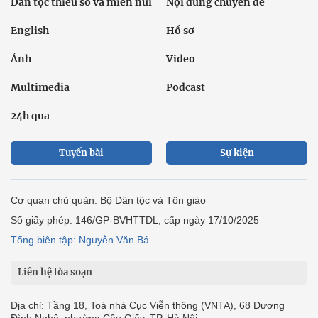
Dân tộc thiểu số và miền núi
Nội dung chuyên đề
English
Hồ sơ
Ảnh
Video
Multimedia
Podcast
24h qua
Tuyến bài
Sự kiện
Cơ quan chủ quản: Bộ Dân tộc và Tôn giáo
Số giấy phép: 146/GP-BVHTTDL, cấp ngày 17/10/2025
Tổng biên tập: Nguyễn Văn Bá
Liên hệ tòa soạn
Địa chỉ: Tầng 18, Toà nhà Cục Viễn thông (VNTA), 68 Dương
Đình Nghệ, phường Cầu Giấy, TP. Hà Nội.