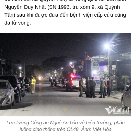
Nguyễn Duy Nhật (SN 1993, trú xóm 9, xã Quỳnh
Tân) sau khi được đưa đến bệnh viện cấp cứu cũng
đã tử vong.
Lực lượng Công an Nghệ An bảo vệ hiện trường, phân
luồng giao thông trên QL48. Ảnh: Việt Hòa