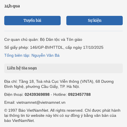
24h qua
Tuyến bài
Sự kiện
Cơ quan chủ quản: Bộ Dân tộc và Tôn giáo
Số giấy phép: 146/GP-BVHTTDL, cấp ngày 17/10/2025
Tổng biên tập: Nguyễn Văn Bá
Liên hệ tòa soạn
Địa chỉ: Tầng 18, Toà nhà Cục Viễn thông (VNTA), 68 Dương
Đình Nghệ, phường Cầu Giấy, TP. Hà Nội.
Điện thoại:
02439369898
- Hotline:
0923457788
Email: vietnamnet@vietnamnet.vn
© 1997 Báo VietNamNet. All rights reserved. Chỉ được phát hành
lại thông tin từ website này khi có sự đồng ý bằng văn bản của
báo VietNamNet.