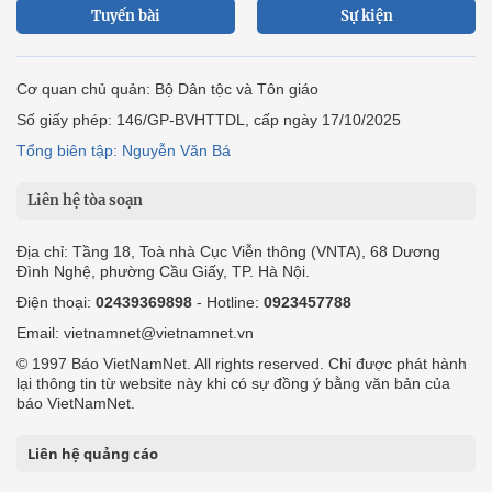
Tuyến bài
Sự kiện
Cơ quan chủ quản: Bộ Dân tộc và Tôn giáo
Số giấy phép: 146/GP-BVHTTDL, cấp ngày 17/10/2025
Tổng biên tập: Nguyễn Văn Bá
Liên hệ tòa soạn
Địa chỉ: Tầng 18, Toà nhà Cục Viễn thông (VNTA), 68 Dương
Đình Nghệ, phường Cầu Giấy, TP. Hà Nội.
Điện thoại:
02439369898
- Hotline:
0923457788
Email: vietnamnet@vietnamnet.vn
© 1997 Báo VietNamNet. All rights reserved. Chỉ được phát hành
lại thông tin từ website này khi có sự đồng ý bằng văn bản của
báo VietNamNet.
Liên hệ quảng cáo