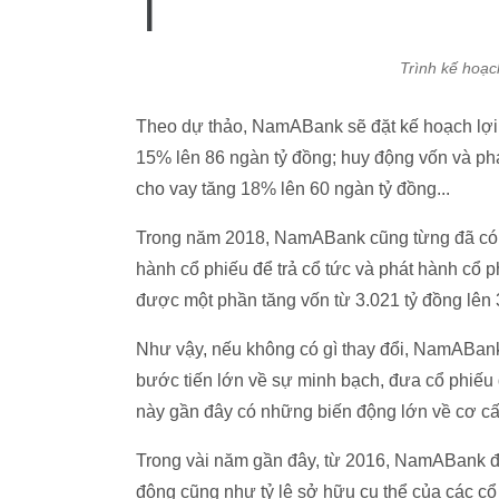
Trình kế hoạc
Theo dự thảo, NamABank sẽ đặt kế hoạch lợi 
15% lên 86 ngàn tỷ đồng; huy động vốn và phá
cho vay tăng 18% lên 60 ngàn tỷ đồng...
Trong năm 2018, NamABank cũng từng đã có p
hành cổ phiếu để trả cổ tức và phát hành cổ 
được một phần tăng vốn từ 3.021 tỷ đồng lên 
Như vậy, nếu không có gì thay đổi, NamABa
bước tiến lớn về sự minh bạch, đưa cổ phiếu
này gần đây có những biến động lớn về cơ cấ
Trong vài năm gần đây, từ 2016, NamABank đã
đông cũng như tỷ lệ sở hữu cụ thể của các cổ