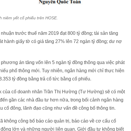
h niêm yết cổ phiếu trên HOSE.
nhuận trước thuế năm 2019 đạt 800 tỷ đồng; tài sản tăng
t hành giấy tờ có giá tăng 27% lên 72 ngàn tỷ đồng; dư nợ
hương án tăng vốn lên 5 ngàn tỷ đồng thông qua việc phát
phiếu phổ thông mới. Tuy nhiên, ngân hàng mới chỉ thực hiện
3.353 tỷ đồng bằng trả cổ tức bằng cổ phiếu.
nk của cố doanh nhân Trần Thị Hường (Tư Hường) sẽ có một
 đến gần các nhà đầu tư hơn nữa, trong bối cảnh ngân hàng
u cổ đông, lãnh đạo cũng như vấn đề công bố thông tin.
 không công bố báo cáo quản trị, báo cáo về cơ cấu cổ
 đông lớn và những người liên quan. Giới đầu tư không biết