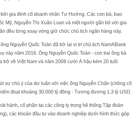
ởi gia đình cố doanh nhân Tư Hường. Các con bà, bao
 Mỹ, Nguyễn Thị Xuân Loan và một người gắn bó với gia
n đều từng xoay vòng giữ chức chủ tịch ngân hàng này.
 ông Nguyễn Quốc Toàn đã trở lại vị trí chủ tịch NamABank
vụ này năm 2016. Ông Nguyễn Quốc Toàn - con trai ông bà
 trở về Việt Nam và năm 2008 cưới Á hậu kém 20 tuổi
út sự chú ý của dư luận với việc ông Nguyễn Chấn (chồng cố
hiếm đoạt khoảng 30.000 tỷ đồng - Tương đương 1,3 tỷ USD.
t hành, cổ phần tại các công ty trong hệ thống Tập đoàn
ng), các khoản đầu tư vào doanh nghiệp dưới hình thức góp