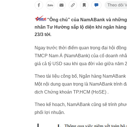
“Ông chủ” của NamABank và những v
nhân Tư Hường sắp lộ diện khi ngân hàng
23/3 tới.
Ngay trước thời điểm quan trọng đại hội đồng
TMCP Nam Á (NamABank) của cố doanh nh
giá cả tỷ USD sau khi qua đời vào giữa năm 
Theo tài liệu công bố, Ngân hàng NamABank 
Một nội dung quan trọng là NamABank trình đạ
dịch Chứng khoán TP.HCM (HoSE) .
Theo kế hoạch, NamABank cũng sẽ trình phư
phối lợi nhuận.