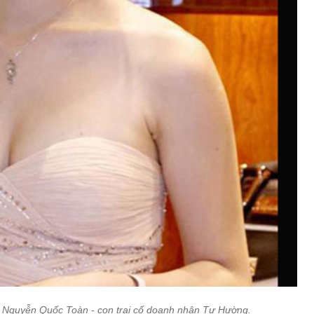
 Nguyễn Quốc Toàn - con trai cố doanh nhân Tư Hường.