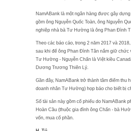
NamABank là một ngân hàng được gây dựng b
gồm ông Nguyễn Quốc Toàn, ông Nguyễn Quốc
nghiệp nhà bà Tư Hường là ông Phan Đình Tâ
Theo các báo cáo, trong 2 năm 2017 và 2018,
sau khi để ông Phan Đình Tân nắm giữ chức 
Tư Hường - Nguyễn Chấn là Việt kiều Canada
Dương Trương Thiên Lý.
Gần đây, NamABank trở thành tâm điểm thu h
doanh nhân Tư Hường) họp báo cho biết bị c
Số tài sản này gồm cổ phiếu do NamABank phá
Hoàn Cầu (thuộc gia đình ông Chấn - bà Hườ
vốn, mua cổ phần.
H. Tú