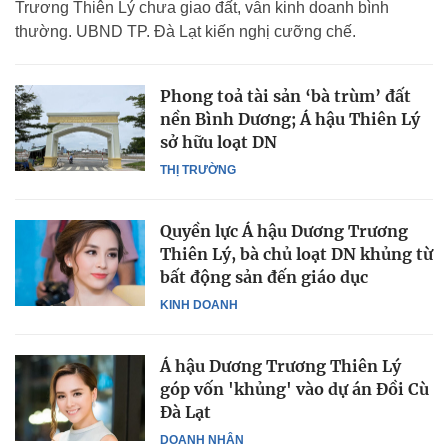
Trương Thiên Lý chưa giao đất, vẫn kinh doanh bình
thường. UBND TP. Đà Lạt kiến nghị cưỡng chế.
Phong toả tài sản ‘bà trùm’ đất
nền Bình Dương; Á hậu Thiên Lý
sở hữu loạt DN
THỊ TRƯỜNG
Quyền lực Á hậu Dương Trương
Thiên Lý, bà chủ loạt DN khủng từ
bất động sản đến giáo dục
KINH DOANH
Á hậu Dương Trương Thiên Lý
góp vốn 'khủng' vào dự án Đồi Cù
Đà Lạt
DOANH NHÂN