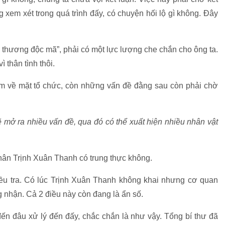
g xem xét trong quá trình đấy, có chuyện hối lộ gì không. Đây
thương độc mã”, phải có một lực lượng che chắn cho ông ta.
ì thân tình thôi.
ệm về mặt tổ chức, còn những vấn đề đằng sau còn phải chờ
ẽ mở ra nhiều vấn đề, qua đó có thể xuất hiện nhiều nhân vật
 thân Trịnh Xuân Thanh có trung thực không.
iều tra. Có lúc Trịnh Xuân Thanh không khai nhưng cơ quan
g nhận. Cả 2 điều này còn đang là ẩn số.
đến đâu xử lý đến đấy, chắc chắn là như vậy. Tổng bí thư đã