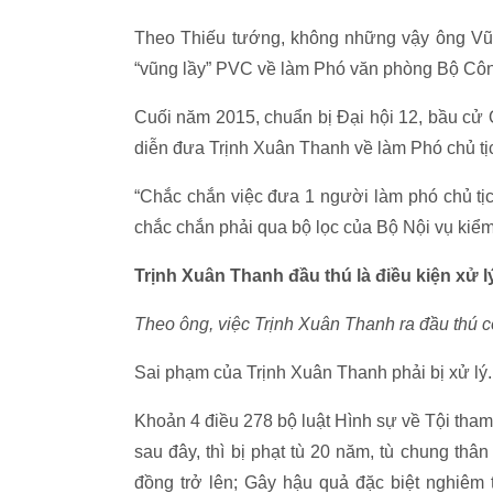
Theo Thiếu tướng, không những vậy ông Vũ
“vũng lầy” PVC về làm Phó văn phòng Bộ Cô
Cuối năm 2015, chuẩn bị Đại hội 12, bầu cử
diễn đưa Trịnh Xuân Thanh về làm Phó chủ t
“Chắc chắn việc đưa 1 người làm phó chủ tịch
chắc chắn phải qua bộ lọc của Bộ Nội vụ kiểm
Trịnh Xuân Thanh đầu thú là điều kiện xử lý
Theo ông, việc Trịnh Xuân Thanh ra đầu thú có
Sai phạm của Trịnh Xuân Thanh phải bị xử lý
Khoản 4 điều 278 bộ luật Hình sự về Tội tham 
sau đây, thì bị phạt tù 20 năm, tù chung thân
đồng trở lên; Gây hậu quả đặc biệt nghiêm 