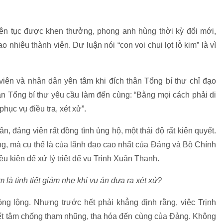
ên tục được khen thưởng, phong anh hùng thời kỳ đổi mới,
o nhiêu thành viên.
Dư luận nói “con voi chui lọt lỗ kim” là vì
iên và nhân dân yên tâm khi đích thân Tổng bí thư chỉ đạo
lần Tổng bí thư yêu cầu làm đến cùng: “Bằng mọi cách phải di
ục vụ điều tra, xét xử”.
n, đảng viên rất đồng tình ủng hộ, một thái độ rất kiên quyết.
ng, mà cụ thể là của lãnh đạo cao nhất của Đảng và Bộ Chính
iều kiện để xử lý triệt để vụ Trịnh Xuân Thanh.
là tình tiết giảm nhẹ khi vụ án đưa ra xét xử?
 lồng lộng. Nhưng trước hết phải khẳng định rằng, việc Trịnh
yết tâm chống tham nhũng, tha hóa đến cùng của Đảng. Không