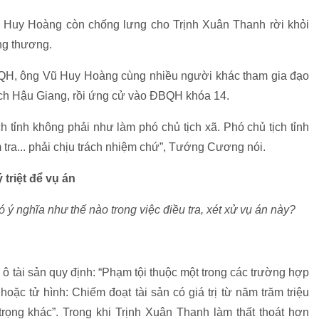
 Huy Hoàng còn chống lưng cho Trịnh Xuân Thanh rời khỏi
ng thương.
 QH, ông Vũ Huy Hoàng cùng nhiều người khác tham gia đạo
ịch Hậu Giang, rồi ứng cử vào ĐBQH khóa 14.
 tỉnh không phải như làm phó chủ tịch xã. Phó chủ tịch tỉnh
 tra... phải chịu trách nhiệm chứ”, Tướng Cương nói.
 triệt để vụ án
 ý nghĩa như thế nào trong việc điều tra, xét xử vụ án này?
.
ô tài sản quy định: “Phạm tội thuộc một trong các trường hợp
 hoặc tử hình: Chiếm đoạt tài sản có giá trị từ năm trăm triệu
trọng khác”. Trong khi Trịnh Xuân Thanh làm thất thoát hơn