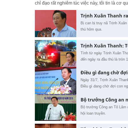
chỉ đạo rất nghiêm túc việc này, tôi tin là cơ
Trịnh Xuân Thanh ra
Bị can bị truy nã Trịnh Xuâ
thú hôm qua.
Trịnh Xuân Thanh: T
Tính từ ngày Trịnh Xuân Tha
đến ngày ra đầu thú là tròn 
Điều gì đang chờ đợ
Ngày 31/7, Trịnh Xuân Thanh
Điều gì đang chờ đợi con n
Bộ trưởng Công an n
Bộ trưởng Công an Tô Lâm n
hội loan truyền.