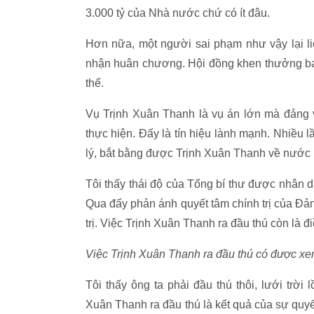
3.000 tỷ của Nhà nước chứ có ít đâu.
Hơn nữa, một người sai phạm như vậy lại li
nhận huân chương. Hội đồng khen thưởng ba
thế.
Vụ Trịnh Xuân Thanh là vụ án lớn mà đảng v
thực hiện. Đấy là tín hiệu lành mạnh. Nhiều 
lý, bắt bằng được Trịnh Xuân Thanh về nước ph
Tôi thấy thái độ của Tổng bí thư được nhân dâ
Qua đấy phản ánh quyết tâm chính trị của Đả
trị. Việc Trịnh Xuân Thanh ra đầu thú còn là đ
Việc Trịnh Xuân Thanh ra đầu thú có được xem 
Tôi thấy ông ta phải đầu thú thôi, lưới trời
Xuân Thanh ra đầu thú là kết quả của sự qu