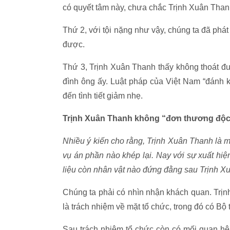
có quyết tâm này, chưa chắc Trịnh Xuân Than
Thứ 2, với tội nặng như vậy, chúng ta đã phát 
được.
Thứ 3, Trịnh Xuân Thanh thấy không thoát đượ
đình ông ấy. L
uật pháp của Việt Nam “đánh k
đến tình tiết giảm nhẹ.
Trịnh Xuân Thanh không “đơn thương độ
Nhiều ý kiến cho rằng, Trịnh Xuân Thanh là mắ
vụ án phần nào khép lại. Nay với sự xuất hi
liệu còn nhân vật nào đứng đằng sau Trịnh Xu
Chúng ta phải có nhìn nhận khách quan. Trị
là trách nhiệm về mặt tổ chức, trong đó có Bộ
Sau trách nhiệm tổ chức còn có mối quan hệ 