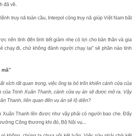
h đã về.
lệnh truy nã toàn cầu, Interpol cũng truy nã giúp Việt Nam bắt
c nên tính đến tình tiết giảm nhẹ có lợi cho bản thân và gia
ẻ chạy đi, chứ không đánh người chạy lại” sẽ phần nào tính
c mã”
t xích rất quan trọng, việc ông ta bỏ trốn khiến cánh cửa của
ện của Trịnh Xuân Thanh, cánh cửa vụ án sẽ được mở ra. Vậy
ân Thanh, liên quan đến vụ án sẽ lộ diện?
nh Xuân Thanh lên được như vậy phải có người bao che.
Đấy
 trưởng Công thương khi đó, Bộ Nội vụ...
gì không, chúng ta chưa vội kết luận. Việc này phải chờ kết