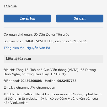
24h qua
Tuyến bài
Sự kiện
Cơ quan chủ quản: Bộ Dân tộc và Tôn giáo
Số giấy phép: 146/GP-BVHTTDL, cấp ngày 17/10/2025
Tổng biên tập: Nguyễn Văn Bá
Liên hệ tòa soạn
Địa chỉ: Tầng 18, Toà nhà Cục Viễn thông (VNTA), 68 Dương
Đình Nghệ, phường Cầu Giấy, TP. Hà Nội.
Điện thoại:
02439369898
- Hotline:
0923457788
Email: vietnamnet@vietnamnet.vn
© 1997 Báo VietNamNet. All rights reserved. Chỉ được phát hành
lại thông tin từ website này khi có sự đồng ý bằng văn bản của
báo VietNamNet.