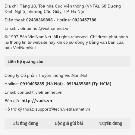
Địa chỉ: Tầng 18, Toà nhà Cục Viễn thông (VNTA), 68 Dương
Đình Nghệ, phường Cầu Giấy, TP. Hà Nội.
Điện thoại:
02439369898
- Hotline:
0923457788
Email: vietnamnet@vietnamnet.vn
© 1997 Báo VietNamNet. All rights reserved. Chỉ được phát hành
lại thông tin từ website này khi có sự đồng ý bằng văn bản của
báo VietNamNet.
Liên hệ quảng cáo
Công ty Cổ phần Truyền thông VietNamNet
0919405885 (Hà Nội)
0919435885 (Tp.HCM)
Hotline:
-
Email: contact@vietnamnet.vn
http://vads.vn
Báo giá:
Hỗ trợ kỹ thuật: support@tech.vietnamnet.vn
Tải ứng dụng
Độc giả gửi bài
Tuyển dụng