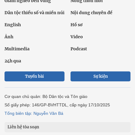
Giảm nghèo bền vững
Nông thôn mới
Dân tộc thiểu số và miền núi
Nội dung chuyên đề
English
Hồ sơ
Ảnh
Video
Multimedia
Podcast
24h qua
Tuyến bài
Sự kiện
Cơ quan chủ quản: Bộ Dân tộc và Tôn giáo
Số giấy phép: 146/GP-BVHTTDL, cấp ngày 17/10/2025
Tổng biên tập: Nguyễn Văn Bá
Liên hệ tòa soạn