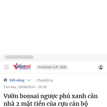
# ASEAN CUP 2026
Đời sống
Chuyện lạ
thứ bảy, 24/08/2024 - 05:30
Vườn bonsai ngược phủ xanh căn
nhà 2 mặt tiền của cựu cán bộ