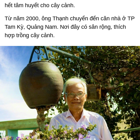
hết tâm huyết cho cây cảnh.
Từ năm 2000, ông Thạnh chuyển đến căn nhà ở TP
Tam Kỳ, Quảng Nam. Nơi đây có sân rộng, thích
hợp trồng cây cảnh.