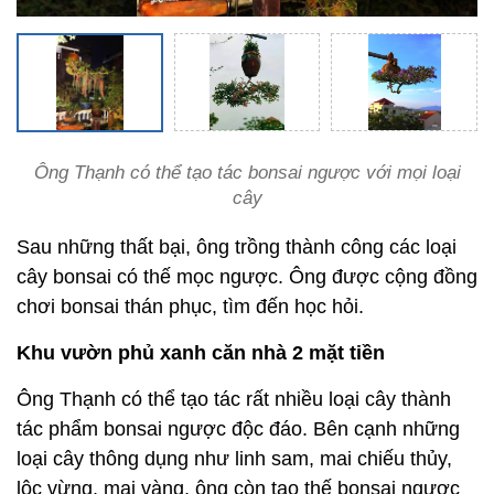
Ông Thạnh có thể tạo tác bonsai ngược với mọi loại
cây
Sau những thất bại, ông trồng thành công các loại
cây bonsai có thế mọc ngược. Ông được cộng đồng
chơi bonsai thán phục, tìm đến học hỏi.
Khu vườn phủ xanh căn nhà 2 mặt tiền
Ông Thạnh có thể tạo tác rất nhiều loại cây thành
tác phẩm bonsai ngược độc đáo. Bên cạnh những
loại cây thông dụng như linh sam, mai chiếu thủy,
lộc vừng, mai vàng, ông còn tạo thế bonsai ngược