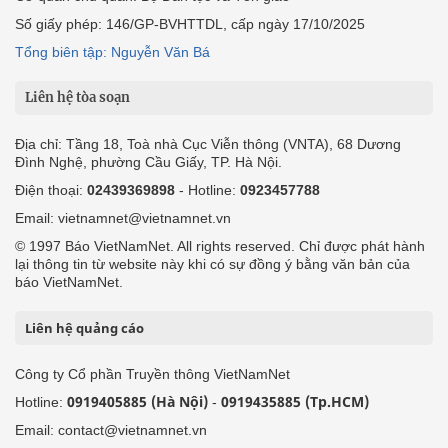
Số giấy phép: 146/GP-BVHTTDL, cấp ngày 17/10/2025
Tổng biên tập: Nguyễn Văn Bá
Liên hệ tòa soạn
Địa chỉ: Tầng 18, Toà nhà Cục Viễn thông (VNTA), 68 Dương
Đình Nghệ, phường Cầu Giấy, TP. Hà Nội.
Điện thoại:
02439369898
- Hotline:
0923457788
Email: vietnamnet@vietnamnet.vn
© 1997 Báo VietNamNet. All rights reserved. Chỉ được phát hành
lại thông tin từ website này khi có sự đồng ý bằng văn bản của
báo VietNamNet.
Liên hệ quảng cáo
Công ty Cổ phần Truyền thông VietNamNet
0919405885 (Hà Nội)
0919435885 (Tp.HCM)
Hotline:
-
Email: contact@vietnamnet.vn