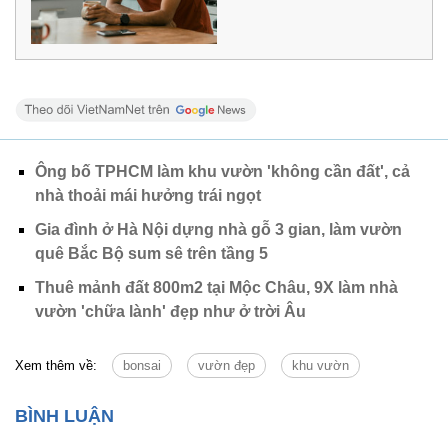
Ông bố TPHCM làm khu vườn 'không cần đất', cả
nhà thoải mái hưởng trái ngọt
Gia đình ở Hà Nội dựng nhà gỗ 3 gian, làm vườn
quê Bắc Bộ sum sê trên tầng 5
Thuê mảnh đất 800m2 tại Mộc Châu, 9X làm nhà
vườn 'chữa lành' đẹp như ở trời Âu
Xem thêm về:
bonsai
vườn đẹp
khu vườn