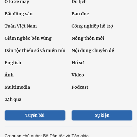
Ô tô xe máy
Du lịch
Bất động sản
Bạn đọc
Tuần Việt Nam
Công nghiệp hỗ trợ
Giảm nghèo bền vững
Nông thôn mới
Dân tộc thiểu số và miền núi
Nội dung chuyên đề
English
Hồ sơ
Ảnh
Video
Multimedia
Podcast
24h qua
Tuyến bài
Sự kiện
Cơ quan chủ quản: Bộ Dân tộc và Tôn giáo