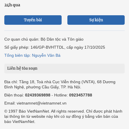
24h qua
Tuyến bài
Sự kiện
Cơ quan chủ quản: Bộ Dân tộc và Tôn giáo
Số giấy phép: 146/GP-BVHTTDL, cấp ngày 17/10/2025
Tổng biên tập: Nguyễn Văn Bá
Liên hệ tòa soạn
Địa chỉ: Tầng 18, Toà nhà Cục Viễn thông (VNTA), 68 Dương
Đình Nghệ, phường Cầu Giấy, TP. Hà Nội.
Điện thoại:
02439369898
- Hotline:
0923457788
Email: vietnamnet@vietnamnet.vn
© 1997 Báo VietNamNet. All rights reserved. Chỉ được phát hành
lại thông tin từ website này khi có sự đồng ý bằng văn bản của
báo VietNamNet.