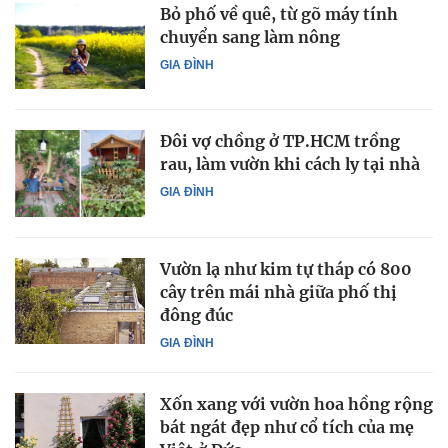
Bỏ phố về quê, từ gõ máy tính
chuyển sang làm nông
GIA ĐÌNH
Đôi vợ chồng ở TP.HCM trồng
rau, làm vườn khi cách ly tại nhà
GIA ĐÌNH
Vườn lạ như kim tự tháp có 800
cây trên mái nhà giữa phố thị
đông đúc
GIA ĐÌNH
Xốn xang với vườn hoa hồng rộng
bát ngát đẹp như cổ tích của mẹ