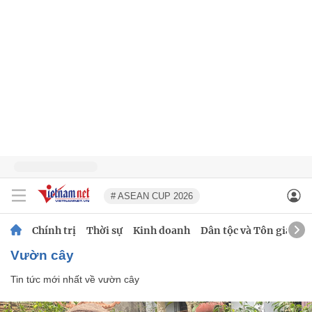
# ASEAN CUP 2026
Chính trị
Thời sự
Kinh doanh
Dân tộc và Tôn giáo
vườn cây
Tin tức mới nhất về
vườn cây