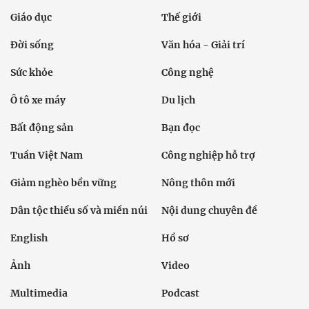
Giáo dục
Thế giới
Đời sống
Văn hóa - Giải trí
Sức khỏe
Công nghệ
Ô tô xe máy
Du lịch
Bất động sản
Bạn đọc
Tuần Việt Nam
Công nghiệp hỗ trợ
Giảm nghèo bền vững
Nông thôn mới
Dân tộc thiểu số và miền núi
Nội dung chuyên đề
English
Hồ sơ
Ảnh
Video
Multimedia
Podcast