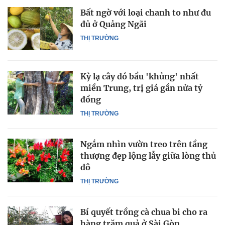
Bất ngờ với loại chanh to như đu
đủ ở Quảng Ngãi
THỊ TRƯỜNG
Kỳ lạ cây dó bầu 'khủng' nhất
miền Trung, trị giá gần nửa tỷ
đồng
THỊ TRƯỜNG
Ngắm nhìn vườn treo trên tầng
thượng đẹp lộng lẫy giữa lòng thủ
đô
THỊ TRƯỜNG
Bí quyết trồng cà chua bi cho ra
hàng trăm quả ở Sài Gòn