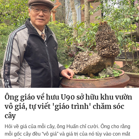
Ông giáo về hưu U90 sở hữu khu vườn
vô giá, tự viết 'giáo trình' chăm sóc
cây
Hỏi về giá của mỗi cây, ông Huấn chỉ cười. Ông cho rằng
mỗi gốc cây đều “vô giá” và giá trị của nó tùy vào con mắt