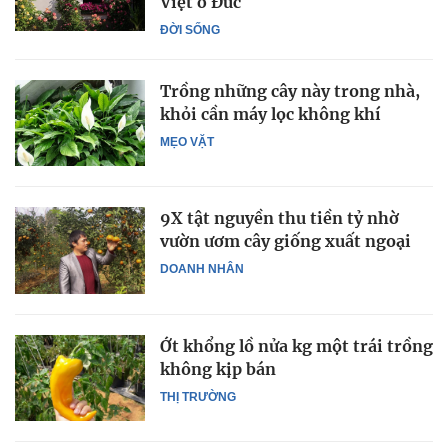
Việt ở Đức
ĐỜI SỐNG
Trồng những cây này trong nhà,
khỏi cần máy lọc không khí
MẸO VẶT
9X tật nguyền thu tiền tỷ nhờ
vườn ươm cây giống xuất ngoại
DOANH NHÂN
Ớt khổng lồ nửa kg một trái trồng
không kịp bán
THỊ TRƯỜNG