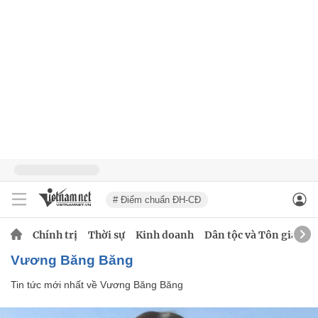
# Điểm chuẩn ĐH-CĐ
Chính trị
Thời sự
Kinh doanh
Dân tộc và Tôn giáo
Vương Băng Băng
Tin tức mới nhất về
Vương Băng Băng