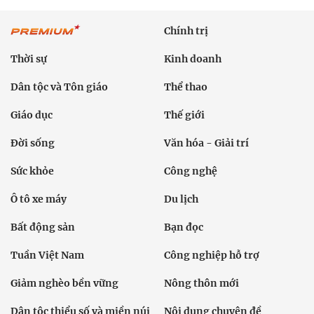
Chính trị
Thời sự
Kinh doanh
Dân tộc và Tôn giáo
Thể thao
Giáo dục
Thế giới
Đời sống
Văn hóa - Giải trí
Sức khỏe
Công nghệ
Ô tô xe máy
Du lịch
Bất động sản
Bạn đọc
Tuần Việt Nam
Công nghiệp hỗ trợ
Giảm nghèo bền vững
Nông thôn mới
Dân tộc thiểu số và miền núi
Nội dung chuyên đề