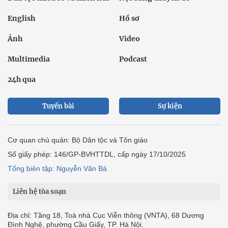
English
Hồ sơ
Ảnh
Video
Multimedia
Podcast
24h qua
Tuyến bài
Sự kiện
Cơ quan chủ quản: Bộ Dân tộc và Tôn giáo
Số giấy phép: 146/GP-BVHTTDL, cấp ngày 17/10/2025
Tổng biên tập: Nguyễn Văn Bá
Liên hệ tòa soạn
Địa chỉ: Tầng 18, Toà nhà Cục Viễn thông (VNTA), 68 Dương
Đình Nghệ, phường Cầu Giấy, TP. Hà Nội.