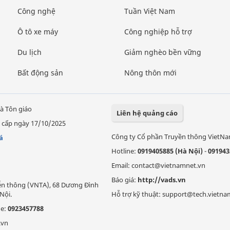
Công nghệ
Tuần Việt Nam
Ô tô xe máy
Công nghiệp hỗ trợ
Du lịch
Giảm nghèo bền vững
Bất động sản
Nông thôn mới
à Tôn giáo
Liên hệ quảng cáo
 cấp ngày 17/10/2025
Công ty Cổ phần Truyền thông VietN
á
Hotline:
0919405885 (Hà Nội)
-
091943
Email: contact@vietnamnet.vn
Báo giá:
http://vads.vn
Viễn thông (VNTA), 68 Dương Đình
Nội.
Hỗ trợ kỹ thuật: support@tech.vietna
ne:
0923457788
.vn