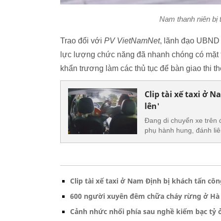
Nam thanh niên bị 
Trao đổi với
PV VietNamNet
, lãnh đạo UBND 
lực lượng chức năng đã nhanh chóng có mặt tạ
khẩn trương làm các thủ tục để bàn giao thi t
Clip tài xế taxi ở 
lên'
Đang di chuyển xe trên 
phụ hành hung, đánh liê
Clip tài xế taxi ở Nam Định bị khách tấn côn
600 người xuyên đêm chữa cháy rừng ở H
Cảnh nhức nhối phía sau nghề kiếm bạc tỷ