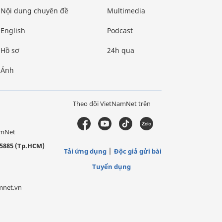
Nội dung chuyên đề
Multimedia
English
Podcast
Hồ sơ
24h qua
Ảnh
Theo dõi VietNamNet trên
amNet
5885 (Tp.HCM)
Tải ứng dụng
Độc giả gửi bài
Tuyển dụng
mnet.vn