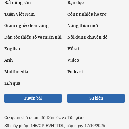
Bất động sản
Bạn đọc
Tuần Việt Nam
Công nghiệp hỗ trợ
Giảm nghèo bền vững
Nông thôn mới
Dân tộc thiểu số và miền núi
Nội dung chuyên đề
English
Hồ sơ
Ảnh
Video
Multimedia
Podcast
24h qua
Tuyến bài
Sự kiện
Cơ quan chủ quản: Bộ Dân tộc và Tôn giáo
Số giấy phép: 146/GP-BVHTTDL, cấp ngày 17/10/2025