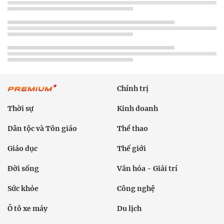
Chính trị
Thời sự
Kinh doanh
Dân tộc và Tôn giáo
Thể thao
Giáo dục
Thế giới
Đời sống
Văn hóa - Giải trí
Sức khỏe
Công nghệ
Ô tô xe máy
Du lịch