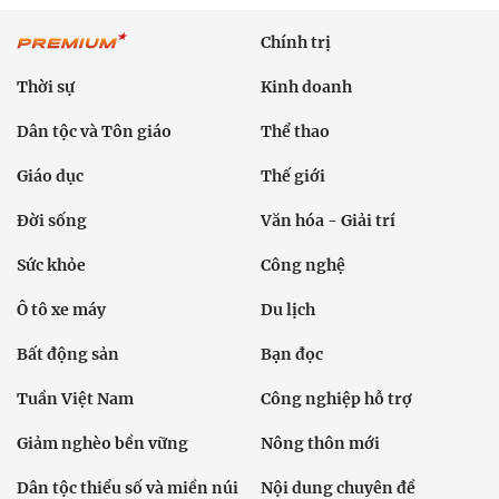
Chính trị
Thời sự
Kinh doanh
Dân tộc và Tôn giáo
Thể thao
Giáo dục
Thế giới
Đời sống
Văn hóa - Giải trí
Sức khỏe
Công nghệ
Ô tô xe máy
Du lịch
Bất động sản
Bạn đọc
Tuần Việt Nam
Công nghiệp hỗ trợ
Giảm nghèo bền vững
Nông thôn mới
Dân tộc thiểu số và miền núi
Nội dung chuyên đề