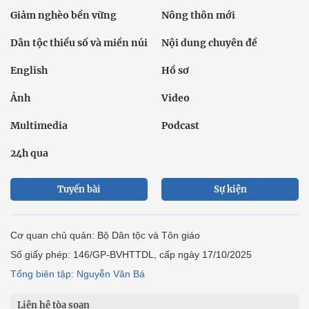
Giảm nghèo bền vững
Nông thôn mới
Dân tộc thiểu số và miền núi
Nội dung chuyên đề
English
Hồ sơ
Ảnh
Video
Multimedia
Podcast
24h qua
Tuyến bài
Sự kiện
Cơ quan chủ quản: Bộ Dân tộc và Tôn giáo
Số giấy phép: 146/GP-BVHTTDL, cấp ngày 17/10/2025
Tổng biên tập: Nguyễn Văn Bá
Liên hệ tòa soạn