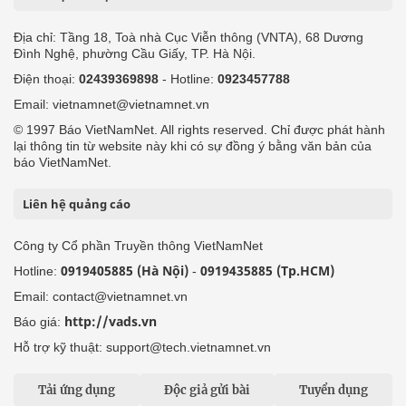
Địa chỉ: Tầng 18, Toà nhà Cục Viễn thông (VNTA), 68 Dương
Đình Nghệ, phường Cầu Giấy, TP. Hà Nội.
Điện thoại:
02439369898
- Hotline:
0923457788
Email: vietnamnet@vietnamnet.vn
© 1997 Báo VietNamNet. All rights reserved. Chỉ được phát hành
lại thông tin từ website này khi có sự đồng ý bằng văn bản của
báo VietNamNet.
Liên hệ quảng cáo
Công ty Cổ phần Truyền thông VietNamNet
0919405885 (Hà Nội)
0919435885 (Tp.HCM)
Hotline:
-
Email: contact@vietnamnet.vn
http://vads.vn
Báo giá:
Hỗ trợ kỹ thuật: support@tech.vietnamnet.vn
Tải ứng dụng
Độc giả gửi bài
Tuyển dụng