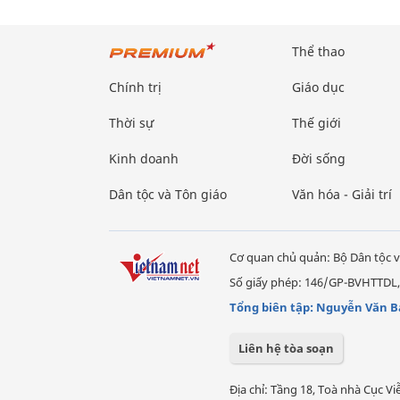
Thể thao
Chính trị
Giáo dục
Thời sự
Thế giới
Kinh doanh
Đời sống
Dân tộc và Tôn giáo
Văn hóa - Giải trí
Cơ quan chủ quản: Bộ Dân tộc v
Số giấy phép: 146/GP-BVHTTDL,
Tổng biên tập: Nguyễn Văn B
Liên hệ tòa soạn
Địa chỉ: Tầng 18, Toà nhà Cục 