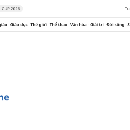
 CUP 2026
Tu
giáo
Giáo dục
Thế giới
Thể thao
Văn hóa - Giải trí
Đời sống
S
me