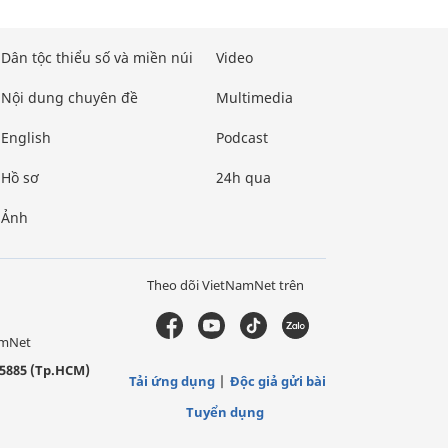
Dân tộc thiểu số và miền núi
Video
Nội dung chuyên đề
Multimedia
English
Podcast
Hồ sơ
24h qua
Ảnh
Theo dõi VietNamNet trên
amNet
5885 (Tp.HCM)
Tải ứng dụng
Độc giả gửi bài
Tuyển dụng