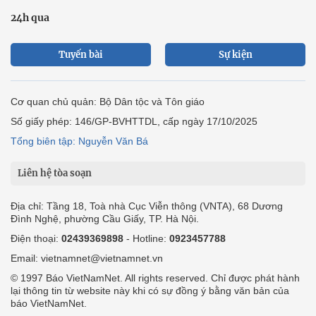
24h qua
Tuyến bài
Sự kiện
Cơ quan chủ quản: Bộ Dân tộc và Tôn giáo
Số giấy phép: 146/GP-BVHTTDL, cấp ngày 17/10/2025
Tổng biên tập: Nguyễn Văn Bá
Liên hệ tòa soạn
Địa chỉ: Tầng 18, Toà nhà Cục Viễn thông (VNTA), 68 Dương
Đình Nghệ, phường Cầu Giấy, TP. Hà Nội.
Điện thoại:
02439369898
- Hotline:
0923457788
Email: vietnamnet@vietnamnet.vn
© 1997 Báo VietNamNet. All rights reserved. Chỉ được phát hành
lại thông tin từ website này khi có sự đồng ý bằng văn bản của
báo VietNamNet.