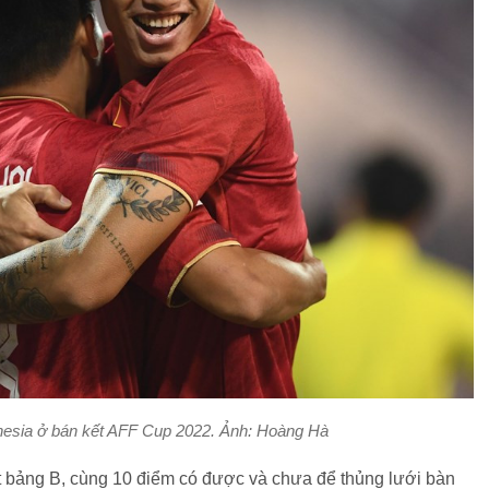
nesia ở bán kết AFF Cup 2022. Ảnh: Hoàng Hà
ất bảng B, cùng 10 điểm có được và chưa để thủng lưới bàn