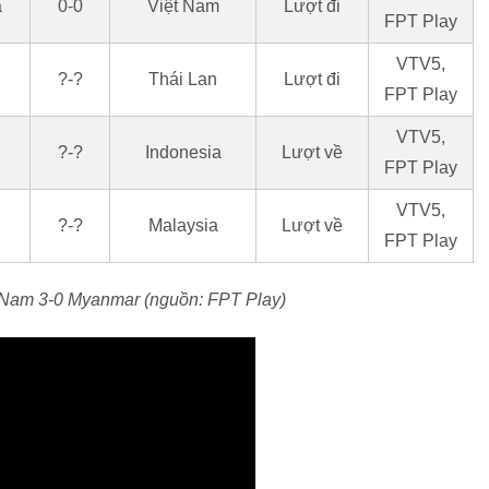
a
0-0
Việt Nam
Lượt đi
FPT Play
VTV5,
?-?
Thái Lan
Lượt đi
FPT Play
VTV5,
?-?
Indonesia
Lượt về
FPT Play
VTV5,
?-?
Malaysia
Lượt về
FPT Play
t Nam 3-0 Myanmar (nguồn: FPT Play)