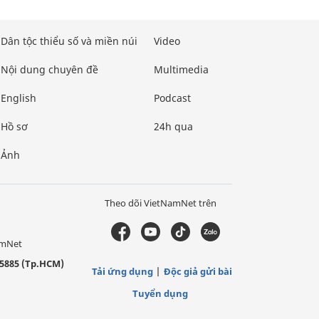
Dân tộc thiểu số và miền núi
Video
Nội dung chuyên đề
Multimedia
English
Podcast
Hồ sơ
24h qua
Ảnh
Theo dõi VietNamNet trên
amNet
5885 (Tp.HCM)
Tải ứng dụng
Độc giả gửi bài
Tuyển dụng