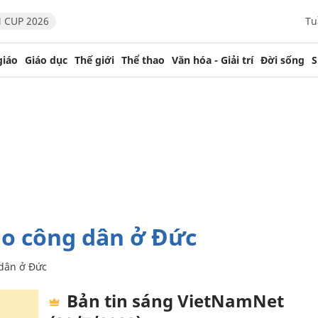
 CUP 2026
Tu
giáo
Giáo dục
Thế giới
Thể thao
Văn hóa - Giải trí
Đời sống
S
cho công dân ở Đức
 dân ở Đức
Bản tin sáng VietNamNet