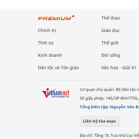
Thể thao
Chính trị
Giáo dục
Thời sự
Thế giới
Kinh doanh
Đời sống
Dân tộc và Tôn giáo
Văn hóa - Giải trí
Cơ quan chủ quản: Bộ Dân tộc v
Số giấy phép: 146/GP-BVHTTDL,
Tổng biên tập: Nguyễn Văn B
Liên hệ tòa soạn
Địa chỉ: Tầng 18, Toà nhà Cục 