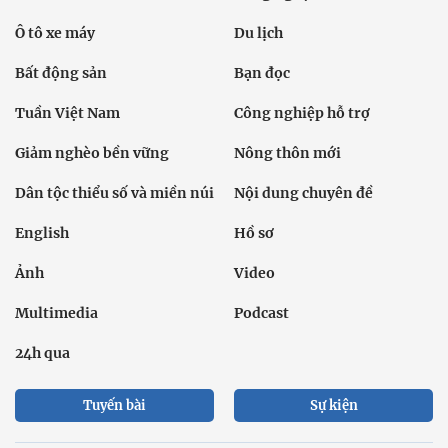
Ô tô xe máy
Du lịch
Bất động sản
Bạn đọc
Tuần Việt Nam
Công nghiệp hỗ trợ
Giảm nghèo bền vững
Nông thôn mới
Dân tộc thiểu số và miền núi
Nội dung chuyên đề
English
Hồ sơ
Ảnh
Video
Multimedia
Podcast
24h qua
Tuyến bài
Sự kiện