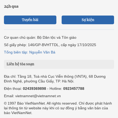
24h qua
Tuyến bài
Sự kiện
Cơ quan chủ quản: Bộ Dân tộc và Tôn giáo
Số giấy phép: 146/GP-BVHTTDL, cấp ngày 17/10/2025
Tổng biên tập: Nguyễn Văn Bá
Liên hệ tòa soạn
Địa chỉ: Tầng 18, Toà nhà Cục Viễn thông (VNTA), 68 Dương
Đình Nghệ, phường Cầu Giấy, TP. Hà Nội.
Điện thoại:
02439369898
- Hotline:
0923457788
Email: vietnamnet@vietnamnet.vn
© 1997 Báo VietNamNet. All rights reserved. Chỉ được phát hành
lại thông tin từ website này khi có sự đồng ý bằng văn bản của
báo VietNamNet.