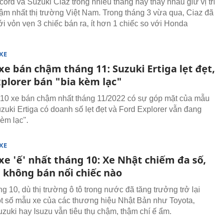
ord và Suzuki Ciaz trong nhiều tháng nay thay nhau giữ vị trí
ậm nhất thị trường Việt Nam. Trong tháng 3 vừa qua, Ciaz đã
ới vỏn vẹn 3 chiếc bán ra, ít hơn 1 chiếc so với Honda
XE
xe bán chậm tháng 11: Suzuki Ertiga lẹt đẹt,
xplorer bán "bia kèm lạc"
 10 xe bán chậm nhất tháng 11/2022 có sự góp mặt của mẫu
zuki Ertiga có doanh số lẹt đẹt và Ford Explorer vẫn đang
kèm lạc".
XE
xe 'ế' nhất tháng 10: Xe Nhật chiếm đa số,
 không bán nổi chiếc nào
g 10, dù thị trường ô tô trong nước đã tăng trưởng trở lại
 số mẫu xe của các thương hiệu Nhật Bản như Toyota,
zuki hay Isuzu vẫn tiêu thụ chậm, thậm chí ế ẩm.