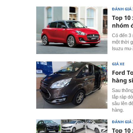
ĐÁNH GIÁ 
Top 10 
nhóm 
Có đến 3 
một thời 
Isuzu mu-
GIÁ XE
Ford T
hàng s
Sau thông
lắp ráp d
sâu lên đ
hàng.
ĐÁNH GIÁ 
Top 10