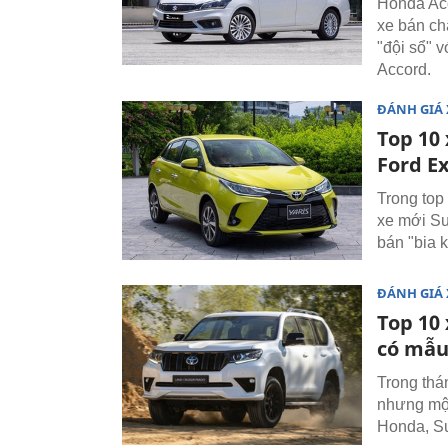
Honda Acc
xe bán ch
"đội sổ" v
Accord.
ĐÁNH GIÁ 
Top 10 
Ford E
Trong top
xe mới Su
bán "bia 
ĐÁNH GIÁ 
Top 10 
có mẫu
Trong thán
nhưng một
Honda, Su