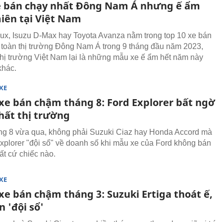
e bán chạy nhất Đông Nam Á nhưng ế ẩm
miên tại Việt Nam
lux, Isuzu D-Max hay Toyota Avanza nằm trong top 10 xe bán
 toàn thị trường Đông Nam Á trong 9 tháng đầu năm 2023,
hị trường Việt Nam lại là những mẫu xe ế ẩm hết năm này
khác.
XE
 xe bán chậm tháng 8: Ford Explorer bất ngờ
hất thị trường
ng 8 vừa qua, không phải Suzuki Ciaz hay Honda Accord mà
Explorer "đội sổ" về doanh số khi mẫu xe của Ford không bán
ất cứ chiếc nào.
XE
xe bán chậm tháng 3: Suzuki Ertiga thoát ế,
n 'đội sổ'