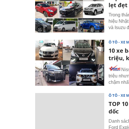
lẹt đẹt
Trong thá
hiệu Nhật 
và Isuzu đ
Ô TÔ - XE 
10 xe 
triệu, 
Nis
triệu như
chậm nhất
Ô TÔ - XE 
TOP 10
dốc
Danh sách
Ford Expl