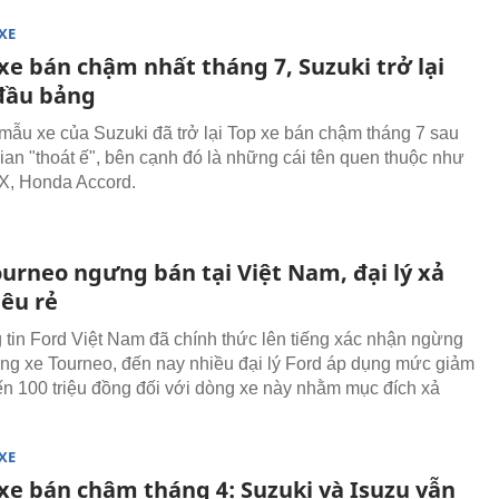
XE
xe bán chậm nhất tháng 7, Suzuki trở lại
đầu bảng
mẫu xe của Suzuki đã trở lại Top xe bán chậm tháng 7 sau
gian "thoát ế", bên cạnh đó là những cái tên quen thuộc như
X, Honda Accord.
ourneo ngưng bán tại Việt Nam, đại lý xả
iêu rẻ
 tin Ford Việt Nam đã chính thức lên tiếng xác nhận ngừng
òng xe Tourneo, đến nay nhiều đại lý Ford áp dụng mức giảm
ến 100 triệu đồng đối với dòng xe này nhằm mục đích xả
XE
 xe bán chậm tháng 4: Suzuki và Isuzu vẫn