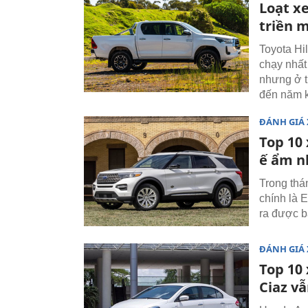
Loạt x
triền 
Toyota Hi
chạy nhất
nhưng ở t
đến năm 
ĐÁNH GIÁ 
Top 10
ế ẩm n
Trong thá
chính là 
ra được b
ĐÁNH GIÁ 
Top 10 
Ciaz vẫ