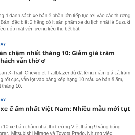
ng 4 danh sách xe bán ế phần lớn tiếp tục rơi vào các thương
Bản, đặc biệt 2 hãng có ít sản phẩm xe du lịch nhất là Suzuki
ều góp mặt với lượng tiêu thụ bết bát.
MÁY
bán chậm nhất tháng 10: Giảm giá trăm
khách vẫn thờ ơ
san X-Trail, Chevrolet Trailblazer dù đã từng giảm giá cả trăm
ng rốt cục, vẫn lọt vào bảng xếp hạng 10 mẫu xe bán ế ẩm,
 tháng 10.
MÁY
 xe ế ẩm nhất Việt Nam: Nhiều mẫu mới tụt
 10 xe bán chậm nhất thị trường Việt tháng 9 vắng bóng
orer, Mitsubishi Mirage và Toyota Prado. Nhưng việc