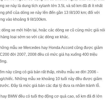
ng xe này là dung tích xylanh lớn 3.5L và số km đã đi ít nhất
ng phố của dòng xe này lên đến gần 13 lít/100 km; đối với
ng vào khoảng 9 lít/100km.
c dòng xe mới hiện tại, hoặc các dòng xe cũ cùng mức giá nói
h hàng loại sớm so với các dòng xe khác.
, những mẫu xe Mercedes hay Honda Accord cũng được giảm
200 đời 2007, 2008 đều có mức giá hạ xuống 400 triệu
đồng.
 này cũng có giá bán rất thấp, nhiều mẫu xe đời 2006 -
ồng/chiếc. Những mẫu xe khoảng 10 tuổi này đều được giảm
ước. Đây là mức giá bán các đại lý đưa ra nhằm tránh lỗ.
hay BMW đều có tuổi thọ động cơ quá cao, số km đã đi lớn