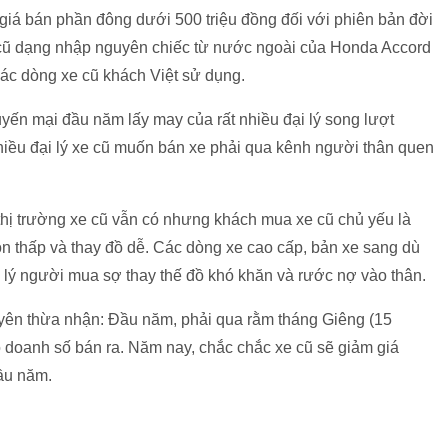
giá bán phần đông dưới 500 triệu đồng đối với phiên bản đời
 cũ dạng nhập nguyên chiếc từ nước ngoài của Honda Accord
các dòng xe cũ khách Việt sử dụng.
yến mại đầu năm lấy may của rất nhiều đại lý song lượt
hiều đại lý xe cũ muốn bán xe phải qua kênh người thân quen
 thị trường xe cũ vẫn có nhưng khách mua xe cũ chủ yếu là
òn thấp và thay đồ dễ. Các dòng xe cao cấp, bản xe sang dù
 lý người mua sợ thay thế đồ khó khăn và rước nợ vào thân.
yên thừa nhận: Đầu năm, phải qua rằm tháng Giêng (15
 doanh số bán ra. Năm nay, chắc chắc xe cũ sẽ giảm giá
đầu năm.