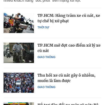
nhiều khách hàng "bóc phốt" trên mạng xã hội.
TP.HCM: Hàng trăm xe cũ nát, xe
tự chế bị xử phạt
THỜI SỰ
TP.HCM mở đợt cao điểm xử lý xe
cũ nát
GIAO THÔNG
Thu hồi xe cũ nát gây ô nhiễm,
muốn là làm được
GIAO THÔNG