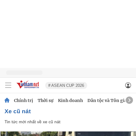
# ASEAN CUP 2026
Chính trị
Thời sự
Kinh doanh
Dân tộc và Tôn giáo
xe cũ nát
Tin tức mới nhất về
xe cũ nát