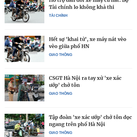
Hỗ trợ dân đổi xe máy cũ nát: Bộ
Tài chính lo không khả thi
TÀI CHÍNH
Hết sợ 'khai tử', xe máy nát vèo
vèo giữa phố HN
GIAO THÔNG
CSGT Hà Nội ra tay xử 'xe xác
ướp' chở tôn
GIAO THÔNG
Tập đoàn 'xe xác ướp' chở tôn dọc
ngang trên phố Hà Nội
GIAO THÔNG