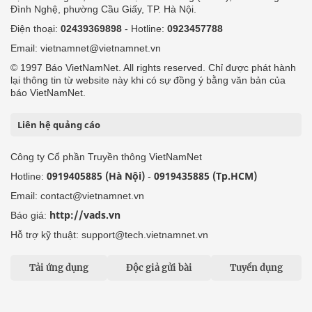
Đình Nghệ, phường Cầu Giấy, TP. Hà Nội.
Điện thoại:
02439369898
- Hotline:
0923457788
Email: vietnamnet@vietnamnet.vn
© 1997 Báo VietNamNet. All rights reserved. Chỉ được phát hành
lại thông tin từ website này khi có sự đồng ý bằng văn bản của
báo VietNamNet.
Liên hệ quảng cáo
Công ty Cổ phần Truyền thông VietNamNet
0919405885 (Hà Nội)
0919435885 (Tp.HCM)
Hotline:
-
Email: contact@vietnamnet.vn
http://vads.vn
Báo giá:
Hỗ trợ kỹ thuật: support@tech.vietnamnet.vn
Tải ứng dụng
Độc giả gửi bài
Tuyển dụng