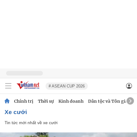
# ASEAN CUP 2026
Chính trị
Thời sự
Kinh doanh
Dân tộc và Tôn giáo
xe cưới
Tin tức mới nhất về
xe cưới