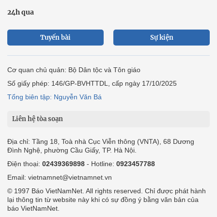
24h qua
Tuyến bài
Sự kiện
Cơ quan chủ quản: Bộ Dân tộc và Tôn giáo
Số giấy phép: 146/GP-BVHTTDL, cấp ngày 17/10/2025
Tổng biên tập: Nguyễn Văn Bá
Liên hệ tòa soạn
Địa chỉ: Tầng 18, Toà nhà Cục Viễn thông (VNTA), 68 Dương
Đình Nghệ, phường Cầu Giấy, TP. Hà Nội.
Điện thoại:
02439369898
- Hotline:
0923457788
Email: vietnamnet@vietnamnet.vn
© 1997 Báo VietNamNet. All rights reserved. Chỉ được phát hành
lại thông tin từ website này khi có sự đồng ý bằng văn bản của
báo VietNamNet.