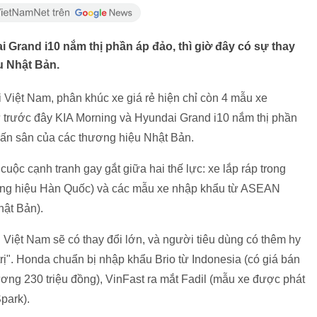
Grand i10 nắm thị phần áp đảo, thì giờ đây có sự thay
u Nhật Bản.
 Việt Nam, phân khúc xe giá rẻ hiện chỉ còn 4 mẫu xe
trước đây KIA Morning và Hyundai Grand i10 nắm thị phần
ự lấn sân của các thương hiệu Nhật Bản.
cuộc cạnh tranh gay gắt giữa hai thế lực: xe lắp ráp trong
ương hiệu Hàn Quốc) và các mẫu xe nhập khẩu từ ASEAN
hật Bản).
ại Việt Nam sẽ có thay đổi lớn, và người tiêu dùng có thêm hy
ị". Honda chuẩn bị nhập khẩu Brio từ Indonesia (có giá bán
ương 230 triệu đồng), VinFast ra mắt Fadil (mẫu xe được phát
park).