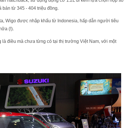
 bản hatchback, sử dụng động cơ 1.2L đi kèm lựa chọn hộp số
 bán từ 345 - 404 triệu đồng.
ota, Wigo được nhập khẩu từ Indonesia, hấp dẫn người tiêu
ữa (!).
g là điều mà chưa từng có tại thị trường Việt Nam, với một