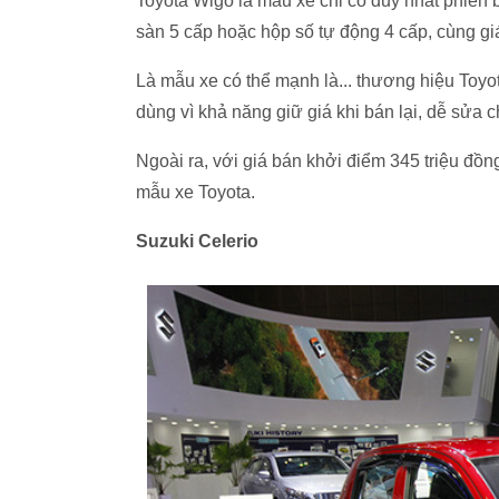
Toyota Wigo là mẫu xe chỉ có duy nhất phiên
sàn 5 cấp hoặc hộp số tự động 4 cấp, cùng giá
Là mẫu xe có thể mạnh là... thương hiệu Toy
dùng vì khả năng giữ giá khi bán lại, dễ sửa ch
Ngoài ra, với giá bán khởi điểm 345 triệu đồn
mẫu xe Toyota.
Suzuki Celerio