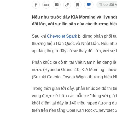
Nếu như trước đây KIA Morning và Hyundai 
đổi lớn, với sự lấn sân của các thương hiệ
Sau khi
Chevrolet Spark
bị dừng phân phối tại
thương hiệu Hàn Quốc và Nhật Bản. Nếu như 
áp đảo, thì giờ đây có sự thay đổi lớn, với s
Phân khúc xe đô thị tại Việt Nam hiện đang là 
nước (Hyundai Grand i10, KIA Morning - th
(Suzuki Celerio, Toyota Wigo - thương hiệu N
Trong thời gian tới đây, phân khúc xe đô thị t
vọng được sở hữu các mẫu xe "đúng với giá tr
khởi điểm tại đây là 140 triệu rupeé (tương đ
triển trên nền tảng Opel Karl Rock/Chevrolet S